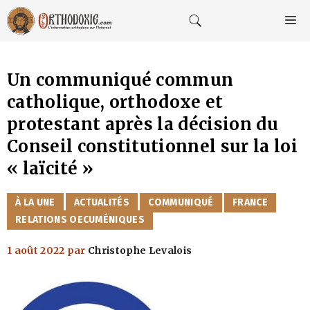
Aller
au
M
contenu
Un communiqué commun
catholique, orthodoxe et
protestant après la décision du
Conseil constitutionnel sur la loi
« laïcité »
CATÉGORIES
À LA UNE
ACTUALITÉS
COMMUNIQUÉ
FRANCE
RELATIONS OECUMÉNIQUES
1 août 2022
par
Christophe Levalois