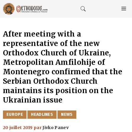
Aller
au
M
contenu
After meeting with a
representative of the new
Orthodox Church of Ukraine,
Metropolitan Amfilohije of
Montenegro confirmed that the
Serbian Orthodox Church
maintains its position on the
Ukrainian issue
CATÉGORIES
EUROPE
HEADLINES
NEWS
20 juillet 2019
par
Jivko Panev