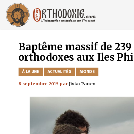
Aller
au
contenu
Baptême massif de 239
orthodoxes aux Iles Phi
CATÉGORIES
À LA UNE
ACTUALITÉS
MONDE
8 septembre 2015
par
Jivko Panev