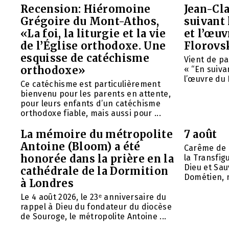
Recension: Hiéromoine
Jean-Cla
Grégoire du Mont-Athos,
suivant 
«La foi, la liturgie et la vie
et l’œu
de l’Église orthodoxe. Une
Florovs
esquisse de catéchisme
Vient de pa
orthodoxe»
« “En suivan
l’œuvre du 
Ce catéchisme est particulièrement
bienvenu pour les parents en attente,
pour leurs enfants d’un catéchisme
orthodoxe fiable, mais aussi pour ...
La mémoire du métropolite
7 août
Antoine (Bloom) a été
Carême de 
honorée dans la prière en la
la Transfig
Dieu et Sau
cathédrale de la Dormition
Dométien, m
à Londres
Le 4 août 2026, le 23ᵉ anniversaire du
rappel à Dieu du fondateur du diocèse
de Souroge, le métropolite Antoine ...