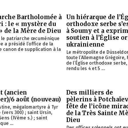
iarche Bartholomée à
Un hiérarque de l’Ég
 : le « mystère du
orthodoxe serbe s’e
» de la Mère de Dieu
à Soumy et a expri
soutien à l’Église 
é le patriarche œcuménique
ukrainienne
 a présidé l’office de la
le canon de supplication à la
Le métropolite de Düsseldor
toute l’Allemagne Grégoire,
de l’Église orthodoxe serbe,
rendu les 4 et 5 ...
et (ancien
Des milliers de
er)/6 août (nouveau)
pèlerins à Potchaïev
fête de l’icône mira
stine, mégalomartyre à Tyr
de la Très Sainte M
(vers 300) ; saint Ursin,
ens (IVème s.) ; saint
Dieu
que ...
Des offices solennels ont eu 