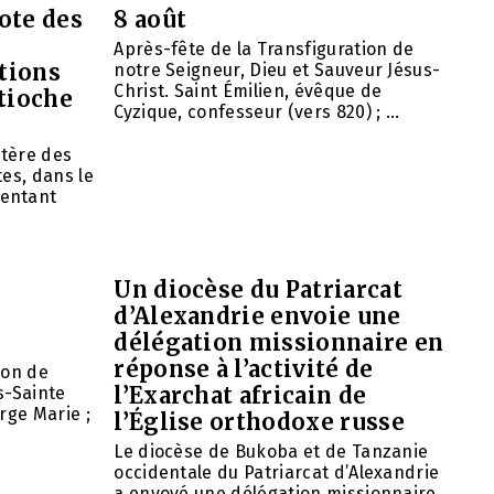
ote des
8 août
Après-fête de la Transfiguration de
tions
notre Seigneur, Dieu et Sauveur Jésus-
Christ. Saint Émilien, évêque de
ntioche
Cyzique, confesseur (vers 820) ; ...
tère des
es, dans le
entant
Un diocèse du Patriarcat
d’Alexandrie envoie une
délégation missionnaire en
réponse à l’activité de
ion de
l’Exarchat africain de
s-Sainte
rge Marie ;
l’Église orthodoxe russe
Le diocèse de Bukoba et de Tanzanie
occidentale du Patriarcat d’Alexandrie
a envoyé une délégation missionnaire