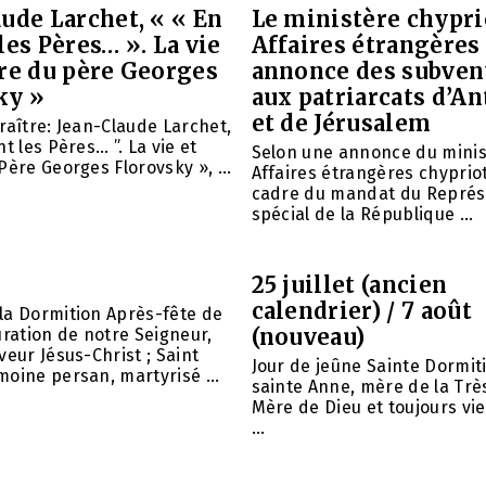
ude Larchet, « « En
Le ministère chypri
les Pères… ». La vie
Affaires étrangères
vre du père Georges
annonce des subven
ky »
aux patriarcats d’A
et de Jérusalem
raître: Jean-Claude Larchet,
t les Pères… ”. La vie et
Selon une annonce du minis
Père Georges Florovsky », ...
Affaires étrangères chypriot
cadre du mandat du Représ
spécial de la République ...
25 juillet (ancien
calendrier) / 7 août
la Dormition Après-fête de
(nouveau)
uration de notre Seigneur,
veur Jésus-Christ ; Saint
Jour de jeûne Sainte Dormit
oine persan, martyrisé ...
sainte Anne, mère de la Trè
Mère de Dieu et toujours vie
...