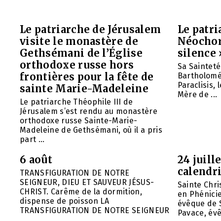
Le patriarche de Jérusalem
Le patr
visite le monastère de
Néochori
Gethsémani de l’Église
silence 
orthodoxe russe hors
Sa Saintet
frontières pour la fête de
Bartholomée
Paraclisis, 
sainte Marie-Madeleine
Mère de ...
Le patriarche Théophile III de
Jérusalem s’est rendu au monastère
orthodoxe russe Sainte-Marie-
Madeleine de Gethsémani, où il a pris
part ...
6 août
24 juill
calendri
TRANSFIGURATION DE NOTRE
SEIGNEUR, DIEU ET SAUVEUR JÉSUS-
Sainte Chri
CHRIST. Carême de la dormition,
en Phénicie 
dispense de poisson LA
évêque de S
TRANSFIGURATION DE NOTRE SEIGNEUR
Pavace, évê
...