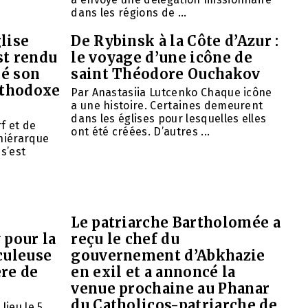
dans les régions de ...
lise
De Rybinsk à la Côte d’Azur :
st rendu
le voyage d’une icône de
mé son
saint Théodore Ouchakov
orthodoxe
Par Anastasiia Lutcenko Chaque icône
a une histoire. Certaines demeurent
dans les églises pour lesquelles elles
f et de
ont été créées. D’autres ...
 hiérarque
 s’est
Le patriarche Bartholomée a
 pour la
reçu le chef du
culeuse
gouvernement d’Abkhazie
ère de
en exil et a annoncé la
venue prochaine au Phanar
du Catholicos-patriarche de
lieu le 5