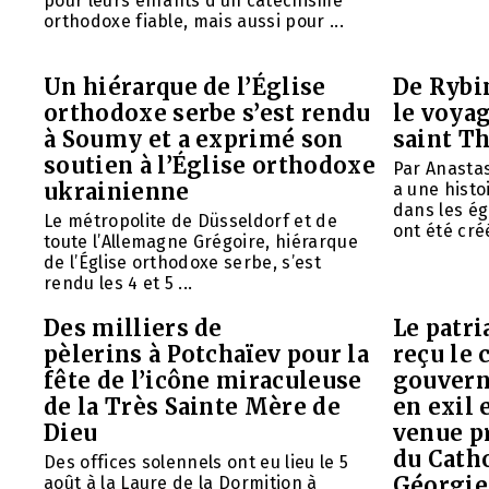
pour leurs enfants d’un catéchisme
orthodoxe fiable, mais aussi pour ...
Un hiérarque de l’Église
De Rybin
orthodoxe serbe s’est rendu
le voyag
à Soumy et a exprimé son
saint T
soutien à l’Église orthodoxe
Par Anasta
ukrainienne
a une histo
dans les ég
Le métropolite de Düsseldorf et de
ont été créé
toute l’Allemagne Grégoire, hiérarque
de l’Église orthodoxe serbe, s’est
rendu les 4 et 5 ...
Des milliers de
Le patr
pèlerins à Potchaïev pour la
reçu le 
fête de l’icône miraculeuse
gouvern
de la Très Sainte Mère de
en exil 
Dieu
venue p
du Cath
Des offices solennels ont eu lieu le 5
Géorgie
août à la Laure de la Dormition à