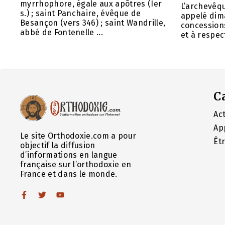
myrrhophore, égale aux apôtres (Ier
L’archevêq
s.) ; saint Panchaire, évêque de
appelé dim
Besançon (vers 346) ; saint Wandrille,
concessions
abbé de Fontenelle ...
et à respect
C
Act
Ap
Le site Orthodoxie.com a pour
Êt
objectif la diffusion
d’informations en langue
française sur l’orthodoxie en
France et dans le monde.