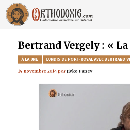
Aller
au
contenu
Bertrand Vergely : « L
CATÉGORIES
À LA UNE
LUNDIS DE PORT-ROYAL AVEC BERTRAND V
14 novembre 2014
par
Jivko Panev