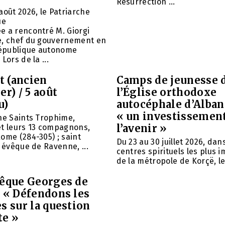
Résurrection ...
août 2026, le Patriarche
ue
e a rencontré M. Giorgi
e, chef du gouvernement en
 République autonome
Lors de la ...
et (ancien
Camps de jeunesse 
er) / 5 août
l’Église orthodoxe
u)
autocéphale d’Alban
« un investissemen
ne Saints Trophime,
l’avenir »
et leurs 13 compagnons,
ome (284-305) ; saint
Du 23 au 30 juillet 2026, da
, évêque de Ravenne, ...
centres spirituels les plus 
de la métropole de Korçë, le 
vêque Georges de
: « Défendons les
s sur la question
te »