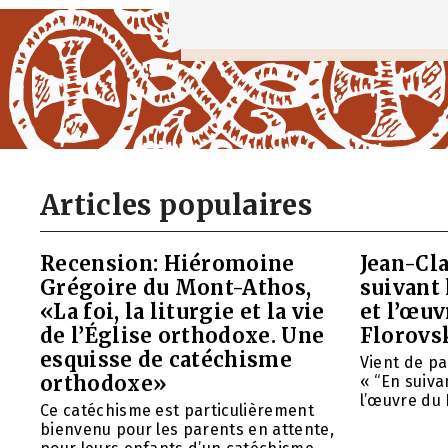
Articles populaires
Recension: Hiéromoine
Jean-Cla
Grégoire du Mont-Athos,
suivant 
«La foi, la liturgie et la vie
et l’œu
de l’Église orthodoxe. Une
Florovs
esquisse de catéchisme
Vient de pa
orthodoxe»
« “En suivan
l’œuvre du 
Ce catéchisme est particulièrement
bienvenu pour les parents en attente,