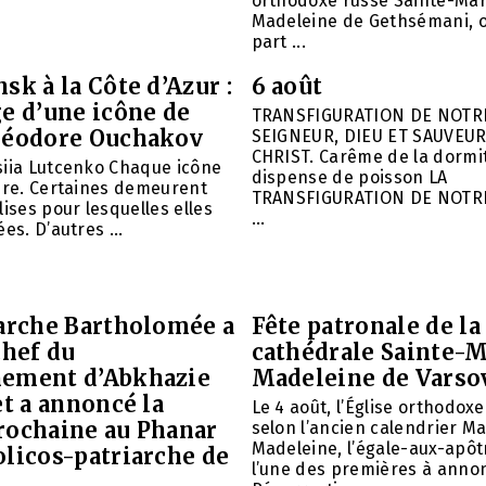
orthodoxe russe Sainte-Mar
Madeleine de Gethsémani, où
part ...
sk à la Côte d’Azur :
6 août
e d’une icône de
TRANSFIGURATION DE NOTR
héodore Ouchakov
SEIGNEUR, DIEU ET SAUVEUR
CHRIST. Carême de la dormit
siia Lutcenko Chaque icône
dispense de poisson LA
ire. Certaines demeurent
TRANSFIGURATION DE NOTR
lises pour lesquelles elles
...
es. D’autres ...
iarche Bartholomée a
Fête patronale de la
chef du
cathédrale Sainte-M
ement d’Abkhazie
Madeleine de Varso
et a annoncé la
Le 4 août, l’Église orthodox
rochaine au Phanar
selon l’ancien calendrier Ma
Madeleine, l’égale-aux-apôtr
olicos-patriarche de
l’une des premières à annon