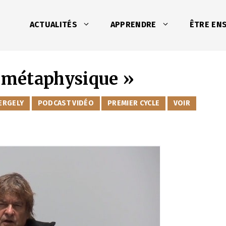
ACTUALITÉS
APPRENDRE
ÊTRE EN
a métaphysique »
ERGELY
PODCAST VIDÉO
PREMIER CYCLE
VOIR