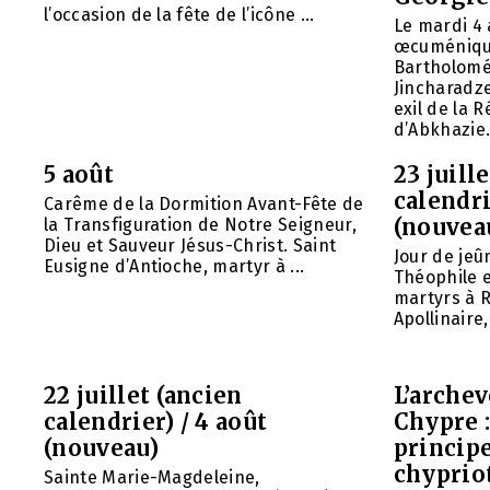
l’occasion de la fête de l’icône ...
Le mardi 4 
œcuméniq
Bartholomé
Jincharadz
exil de la
d’Abkhazie. 
5 août
23 juill
calendri
Carême de la Dormition Avant-Fête de
(nouvea
la Transfiguration de Notre Seigneur,
Dieu et Sauveur Jésus-Christ. Saint
Jour de jeû
Eusigne d’Antioche, martyr à ...
Théophile 
martyrs à R
Apollinaire
22 juillet (ancien
L’arche
calendrier) / 4 août
Chypre 
(nouveau)
principe
chyprio
Sainte Marie-Magdeleine,