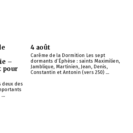
de
4 août
Carême de la Dormition Les sept
ie –
dormants d’Éphèse : saints Maximilien,
Jamblique, Martinien, Jean, Denis,
t pour
Constantin et Antonin (vers 250) ...
ns deux des
importants
...