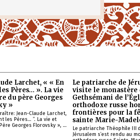
ude Larchet, « « En
Le patriarche de Jé
les Pères… ». La vie
visite le monastère
vre du père Georges
Gethsémani de l’Égl
ky »
orthodoxe russe ho
frontières pour la f
raître: Jean-Claude Larchet,
sainte Marie-Madel
t les Pères… ”. La vie et
Père Georges Florovsky », ...
Le patriarche Théophile III 
Jérusalem s’est rendu au m