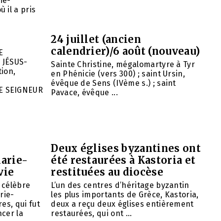
ie-
 il a pris
24 juillet (ancien
calendrier)/6 août (nouveau)
E
 JÉSUS-
Sainte Christine, mégalomartyre à Tyr
ion,
en Phénicie (vers 300) ; saint Ursin,
évêque de Sens (IVème s.) ; saint
E SEIGNEUR
Pavace, évêque ...
Deux églises byzantines ont
arie-
été restaurées à Kastoria et
vie
restituées au diocèse
e célèbre
L’un des centres d’héritage byzantin
rie-
les plus importants de Grèce, Kastoria,
es, qui fut
deux a reçu deux églises entièrement
cer la
restaurées, qui ont ...