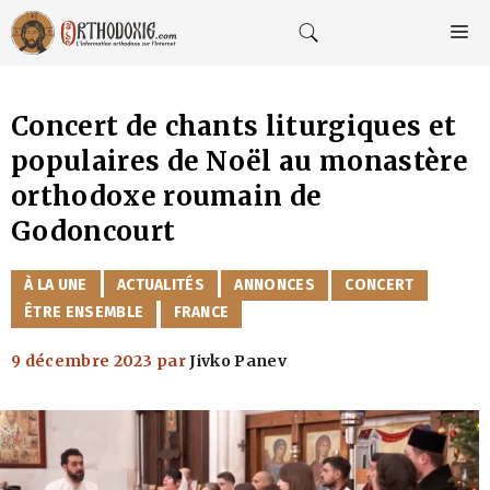
Aller
au
M
contenu
Concert de chants liturgiques et
populaires de Noël au monastère
orthodoxe roumain de
Godoncourt
CATÉGORIES
À LA UNE
ACTUALITÉS
ANNONCES
CONCERT
ÊTRE ENSEMBLE
FRANCE
9 décembre 2023
par
Jivko Panev