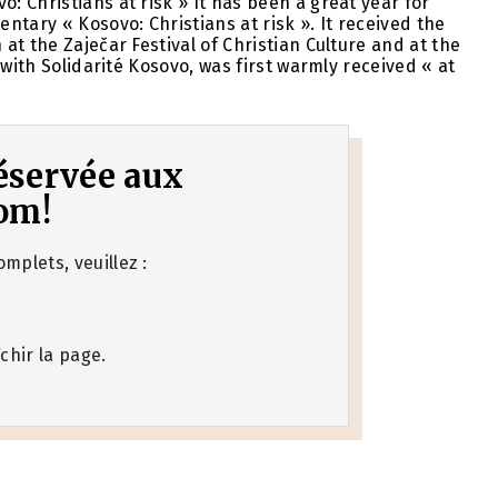
 Christians at risk » It has been a great year for
tary « Kosovo: Christians at risk ». It received the
t the Zaječar Festival of Christian Culture and at the
 with Solidarité Kosovo, was first warmly received « at
 réservée aux
om!
mplets, veuillez :
chir la page.