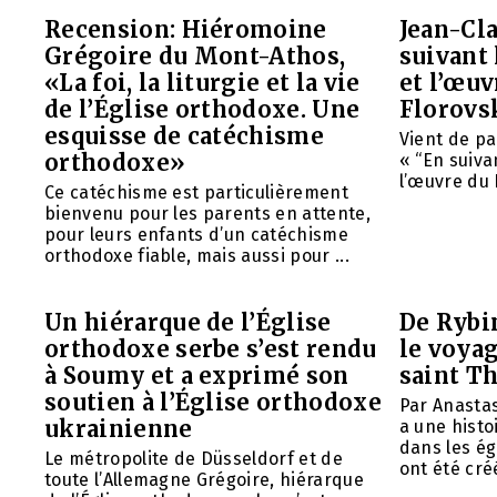
Recension: Hiéromoine
Jean-Cla
Grégoire du Mont-Athos,
suivant 
«La foi, la liturgie et la vie
et l’œu
de l’Église orthodoxe. Une
Florovs
esquisse de catéchisme
Vient de pa
orthodoxe»
« “En suivan
l’œuvre du 
Ce catéchisme est particulièrement
bienvenu pour les parents en attente,
pour leurs enfants d’un catéchisme
orthodoxe fiable, mais aussi pour ...
Un hiérarque de l’Église
De Rybin
orthodoxe serbe s’est rendu
le voyag
à Soumy et a exprimé son
saint T
soutien à l’Église orthodoxe
Par Anasta
ukrainienne
a une histo
dans les ég
Le métropolite de Düsseldorf et de
ont été créé
toute l’Allemagne Grégoire, hiérarque