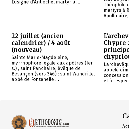
Eusigne d’Antioche, martyr à ...
Théophile 
martyrs à R
Apollinaire
22 juillet (ancien
L’arche
calendrier) / 4 août
Chypre 
(nouveau)
principe
chyprio
Sainte Marie-Magdeleine,
myrrhophore, égale aux apôtres (Ier
L’archevêq
s.) ; saint Panchaire, évêque de
appelé dim
Besançon (vers 346) ; saint Wandrille,
concessions
abbé de Fontenelle ...
et à respect
C
Act