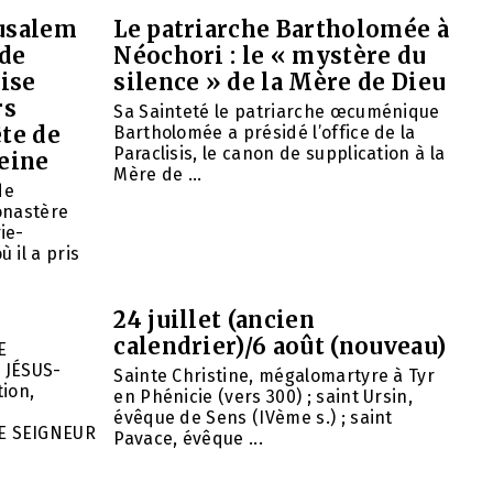
rusalem
Le patriarche Bartholomée à
 de
Néochori : le « mystère du
ise
silence » de la Mère de Dieu
rs
Sa Sainteté le patriarche œcuménique
ête de
Bartholomée a présidé l’office de la
Paraclisis, le canon de supplication à la
eine
Mère de ...
de
onastère
ie-
 il a pris
24 juillet (ancien
calendrier)/6 août (nouveau)
E
 JÉSUS-
Sainte Christine, mégalomartyre à Tyr
ion,
en Phénicie (vers 300) ; saint Ursin,
évêque de Sens (IVème s.) ; saint
E SEIGNEUR
Pavace, évêque ...