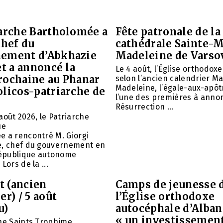
iarche Bartholomée a
Fête patronale de la
chef du
cathédrale Sainte-M
ement d’Abkhazie
Madeleine de Varso
et a annoncé la
Le 4 août, l’Église orthodox
rochaine au Phanar
selon l’ancien calendrier Ma
Madeleine, l’égale-aux-apôtr
olicos-patriarche de
l’une des premières à annon
Résurrection ...
août 2026, le Patriarche
ue
e a rencontré M. Giorgi
e, chef du gouvernement en
 République autonome
Lors de la ...
et (ancien
Camps de jeunesse 
er) / 5 août
l’Église orthodoxe
u)
autocéphale d’Alban
« un investissemen
ne Saints Trophime,