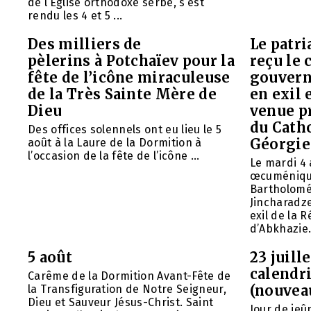
de l’Église orthodoxe serbe, s’est
rendu les 4 et 5 ...
Des milliers de
Le patr
pèlerins à Potchaïev pour la
reçu le 
fête de l’icône miraculeuse
gouvern
de la Très Sainte Mère de
en exil 
Dieu
venue p
du Cath
Des offices solennels ont eu lieu le 5
Géorgie
août à la Laure de la Dormition à
l’occasion de la fête de l’icône ...
Le mardi 4 
œcuméniq
Bartholomé
Jincharadz
exil de la
d’Abkhazie. 
5 août
23 juill
calendri
Carême de la Dormition Avant-Fête de
(nouvea
la Transfiguration de Notre Seigneur,
Dieu et Sauveur Jésus-Christ. Saint
Jour de jeû