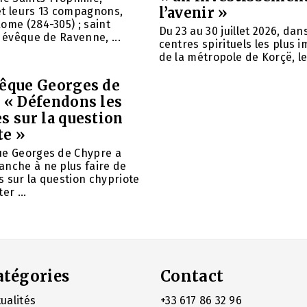
l’avenir »
et leurs 13 compagnons,
ome (284-305) ; saint
Du 23 au 30 juillet 2026, da
, évêque de Ravenne, ...
centres spirituels les plus 
de la métropole de Korçë, le 
vêque Georges de
: « Défendons les
s sur la question
te »
ue Georges de Chypre a
anche à ne plus faire de
 sur la question chypriote
er ...
atégories
Contact
ualités
+33 617 86 32 96