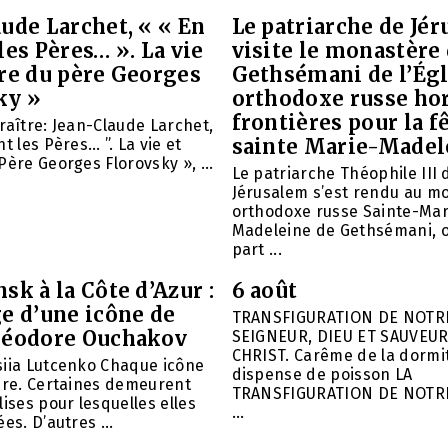
ude Larchet, « « En
Le patriarche de Jé
les Pères… ». La vie
visite le monastère
vre du père Georges
Gethsémani de l’Égl
ky »
orthodoxe russe ho
frontières pour la f
raître: Jean-Claude Larchet,
sainte Marie-Madel
t les Pères… ”. La vie et
Père Georges Florovsky », ...
Le patriarche Théophile III 
Jérusalem s’est rendu au m
orthodoxe russe Sainte-Mar
Madeleine de Gethsémani, où
part ...
sk à la Côte d’Azur :
6 août
e d’une icône de
TRANSFIGURATION DE NOTR
héodore Ouchakov
SEIGNEUR, DIEU ET SAUVEUR
CHRIST. Carême de la dormit
siia Lutcenko Chaque icône
dispense de poisson LA
ire. Certaines demeurent
TRANSFIGURATION DE NOTR
lises pour lesquelles elles
...
es. D’autres ...