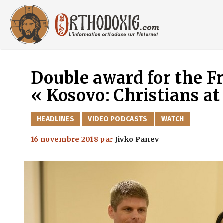
Aller
au
contenu
Double award for the 
« Kosovo: Christians at
CATÉGORIES
HEADLINES
VIDEO PODCASTS
WATCH
16 novembre 2018
par
Jivko Panev