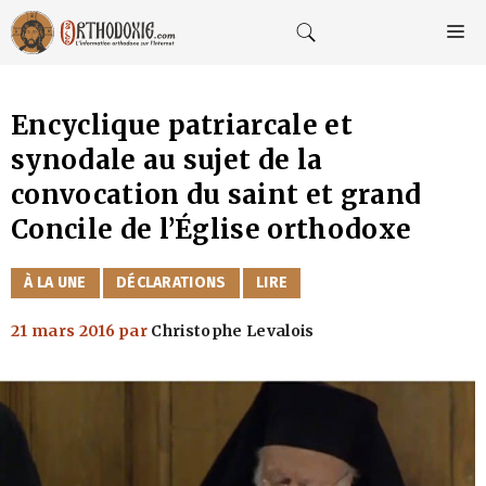
Aller
au
M
contenu
Encyclique patriarcale et
synodale au sujet de la
convocation du saint et grand
Concile de l’Église orthodoxe
CATÉGORIES
À LA UNE
DÉCLARATIONS
LIRE
21 mars 2016
par
Christophe Levalois