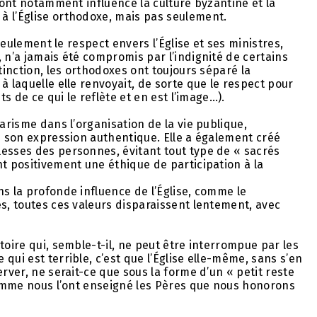
s ont notamment influencé la culture byzantine et la
à l’Église orthodoxe, mais pas seulement.
 seulement le respect envers l’Église et ses ministres,
 n’a jamais été compromis par l’indignité de certains
tinction, les orthodoxes ont toujours séparé la
à laquelle elle renvoyait, de sorte que le respect pour
ts de ce qui le reflète et en est l’image…).
tarisme dans l’organisation de la vie publique,
ns son expression authentique. Elle a également créé
lesses des personnes, évitant tout type de « sacrés
nt positivement une éthique de participation à la
ns la profonde influence de l’Église, comme le
és, toutes ces valeurs disparaissent lentement, avec
toire qui, semble-t-il, ne peut être interrompue par les
qui est terrible, c’est que l’Église elle-même, sans s’en
rver, ne serait-ce que sous la forme d’un « petit reste
 comme nous l’ont enseigné les Pères que nous honorons