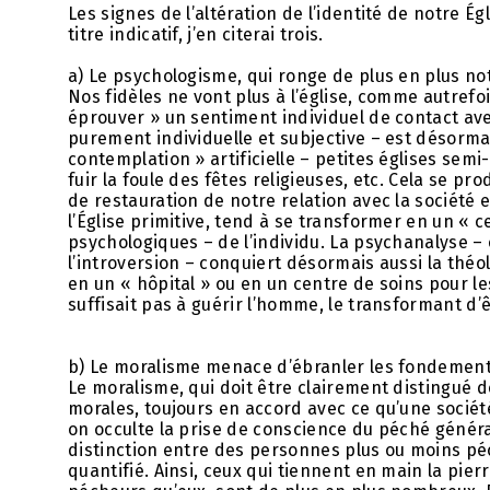
Les signes de l’altération de l’identité de notre 
titre indicatif, j’en citerai trois.
a) Le psychologisme, qui ronge de plus en plus not
Nos fidèles ne vont plus à l’église, comme autrefo
éprouver » un sentiment individuel de contact avec
purement individuelle et subjective – est désormai
contemplation » artificielle – petites églises se
fuir la foule des fêtes religieuses, etc. Cela se 
de restauration de notre relation avec la société 
l’Église primitive, tend à se transformer en un « 
psychologiques – de l’individu. La psychanalyse – 
l’introversion – conquiert désormais aussi la théo
en un « hôpital » ou en un centre de soins pour l
suffisait pas à guérir l’homme, le transformant d’êt
b) Le moralisme menace d’ébranler les fondement
Le moralisme, qui doit être clairement distingué 
morales, toujours en accord avec ce qu’une socié
on occulte la prise de conscience du péché généra
distinction entre des personnes plus ou moins pé
quantifié. Ainsi, ceux qui tiennent en main la pier