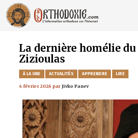
Aller
au
contenu
La dernière homélie du
Zizioulas
CATÉGORIES
À LA UNE
ACTUALITÉS
APPRENDRE
LIRE
4 février 2026
par
Jivko Panev