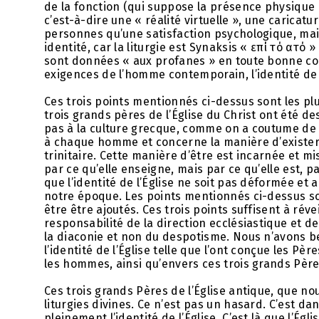
de la fonction (qui suppose la présence physique 
c’est-à-dire une « réalité virtuelle », une caricatu
personnes qu’une satisfaction psychologique, mais 
identité, car la liturgie est Synaksis « επί τό αὐτό
sont données « aux profanes » en toute bonne con
exigences de l’homme contemporain, l’identité de 
Ces trois points mentionnés ci-dessus sont les plu
trois grands pères de l’Église du Christ ont été 
pas à la culture grecque, comme on a coutume de 
à chaque homme et concerne la manière d’exister
trinitaire. Cette manière d’être est incarnée et m
par ce qu’elle enseigne, mais par ce qu’elle est, p
que l’identité de l’Église ne soit pas déformée et 
notre époque. Les points mentionnés ci-dessus so
être être ajoutés. Ces trois points suffisent à réve
responsabilité de la direction ecclésiastique et 
la diaconie et non du despotisme. Nous n’avons be
l’identité de l’Église telle que l’ont conçue les Pèr
les hommes, ainsi qu’envers ces trois grands Père
Ces trois grands Pères de l’Église antique, que n
liturgies divines. Ce n’est pas un hasard. C’est da
pleinement l’identité de l’Église. C’est là que l’Ég