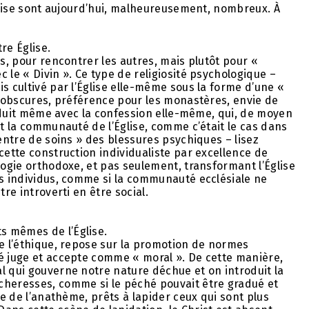
Église sont aujourd’hui, malheureusement, nombreux. À
re Église.
is, pour rencontrer les autres, mais plutôt pour «
 le « Divin ». Ce type de religiosité psychologique –
s cultivé par l’Église elle-même sous la forme d’une «
mi-obscures, préférence pour les monastères, envie de
produit même avec la confession elle-même, qui, de moyen
et la communauté de l’Église, comme c’était le cas dans
centre de soins » des blessures psychiques – lisez
cette construction individualiste par excellence de
logie orthodoxe, et pas seulement, transformant l’Église
es individus, comme si la communauté ecclésiale ne
re introverti en être social.
s mêmes de l’Église.
de l’éthique, repose sur la promotion de normes
té juge et accepte comme « moral ». De cette manière,
l qui gouverne notre nature déchue et on introduit la
cheresses, comme si le péché pouvait être gradué et
re de l’anathème, prêts à lapider ceux qui sont plus