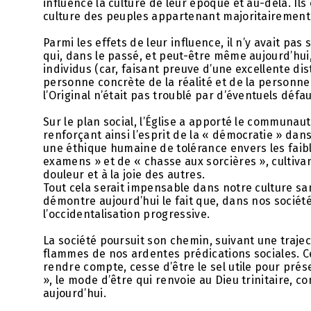
influencé la culture de leur époque et au-delà. Il
culture des peuples appartenant majoritairement 
Parmi les effets de leur influence, il n’y avait pas
qui, dans le passé, et peut-être même aujourd’hui,
individus (car, faisant preuve d’une excellente dis
personne concrète de la réalité et de la personne 
l’Original n’était pas troublé par d’éventuels défau
Sur le plan social, l’Église a apporté le communau
renforçant ainsi l’esprit de la « démocratie » da
une éthique humaine de tolérance envers les faib
examens » et de « chasse aux sorcières », cultiva
douleur et à la joie des autres.
Tout cela serait impensable dans notre culture sa
démontre aujourd’hui le fait que, dans nos sociét
l’occidentalisation progressive.
La société poursuit son chemin, suivant une trajec
flammes de nos ardentes prédications sociales. Ce 
rendre compte, cesse d’être le sel utile pour prése
», le mode d’être qui renvoie au Dieu trinitaire,
aujourd’hui.