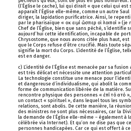
pécheurs qu’eux, sont de plus en plus nombreux. D
(l’Église le cache), lui qui dirait « que celui qui e
apparaît l’Église elle-même, comme un autre Saul 
diriger, la lapidation purificatrice. Ainsi, le repen
par le pharisaïque « οὐκ ειμί ὥσπερ οἱ λοιποί » (je 
Chef de l’Église, bien que sans péché, s’identifie s
aujourd’hui cette identification, incapable de porte
Chrysostome, que nous avons citée plus haut, est r
que le Corps refuse d’être crucifié. Mais toute sé
signifie la mort du Corps. L’identité de l’Église, te
est en danger.
c) L’identité de l’Église est menacée par sa fusio
est très délicat et nécessite une attention particul
La technologie constitue une menace pour l’identité
et dangereuse d’individualisme, qui abolit la co
forme de communication libérée de la matière. Sur
rencontre physique des personnes « ἐπί τό αὐτό »,
un contact « spirituel », dans lequel tous les symb
relations, sont abolis. De cette manière, la réuni
des ministres ne sont plus nécessaires, car la Div
la demande de l’Église elle-même – également à la
célébrée via Internet). Et qu’on ne dise pas que ce
personnes handicapées. Car ce qui est offert à ce