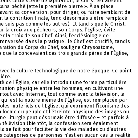
ans cette scène de lapidation, le Christ est absent
st sans péché jette la première pierre ». À sa place
avant sa conversion, pour diriger, ou faire semblant de
tir, la contrition finale, tend désormais à être remplacé
ne suis pas comme les autres). Et tandis que le Christ,
ur la croix aux pécheurs, son Corps, l’Église, évite
r la croix de son Chef. Ainsi, l’ecclésiologie de
enversée dans la pratique : le Chef est crucifié, tandis
paration du Corps du Chef, souligne Chrysostome,
lle que la concevaient ces trois grands pères de l’Église,
n avec la culture technologique de notre époque. Ce point
ière.
 de l’Église, car elle introduit une forme particulière
mmunion physique entre les hommes, en cultivant une
tout avec Internet, tout comme avec la télévision, la
 qui est la nature même de l’Église, est remplacée par
oles matériels de l’Église, qui expriment l’iconisme des
on locale du peuple et l’étreinte physique des images ou
ine Liturgie peut désormais être diffusée – et parfois à
 télévision (bientôt, la confession sera également
la se fait pour faciliter la vie des malades ou d’autres
s catégories de personnes n’est en aucun cas la réalité