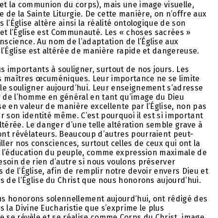
et la communion du corps), mais une image visuelle,
re de la Sainte Liturgie. De cette manière, on n’offre aux
l’Église altère ainsi la réalité ontologique de son
 » et l’Église est Communauté. Les « choses sacrées »
science. Au nom de l’adaptation de l’Église aux
l’Église est altérée de manière rapide et dangereuse.
s importants à souligner, surtout de nos jours. Les
des maîtres œcuméniques. Leur importance ne se limite
le souligner aujourd’hui. Leur enseignement s’adresse
 de l’homme en général en tant qu’image du Dieu
ise en valeur de manière excellente par l’Église, non pas
ar son identité même. C’est pourquoi il est si important
altérée. Le danger d’une telle altération semble grave à
nt révélateurs. Beaucoup d’autres pourraient peut-
iller nos consciences, surtout celles de ceux qui ont la
de l’éducation du peuple, comme expression maximale de
soin de rien d’autre si nous voulons préserver
es de l’Église, afin de remplir notre devoir envers Dieu et
s de l’Église du Christ que nous honorons aujourd’hui.
ous honorons solennellement aujourd’hui, ont rédigé des
ns la Divine Eucharistie que s’exprime le plus
lise se révèle et se réalise comme Corps du Christ, image