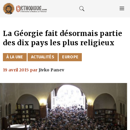
Aller
au
M
contenu
La Géorgie fait désormais partie
des dix pays les plus religieux
CATÉGORIES
À LA UNE
ACTUALITÉS
EUROPE
19 avril 2015
par
Jivko Panev