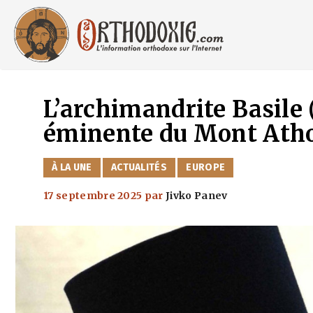
Aller
au
contenu
L’archimandrite Basile 
éminente du Mont Atho
CATÉGORIES
À LA UNE
ACTUALITÉS
EUROPE
17 septembre 2025
par
Jivko Panev