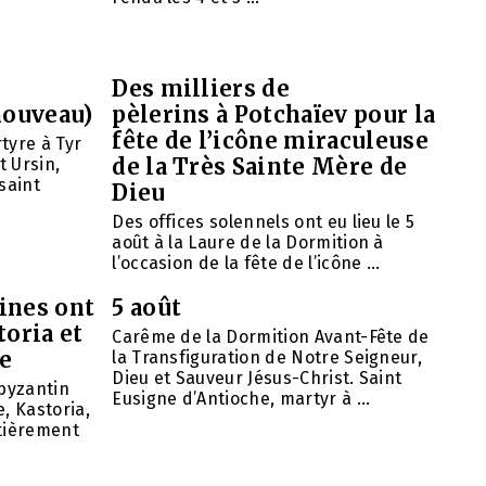
Des milliers de
nouveau)
pèlerins à Potchaïev pour la
fête de l’icône miraculeuse
tyre à Tyr
de la Très Sainte Mère de
t Ursin,
saint
Dieu
Des offices solennels ont eu lieu le 5
août à la Laure de la Dormition à
l’occasion de la fête de l’icône ...
ines ont
5 août
toria et
Carême de la Dormition Avant-Fête de
se
la Transfiguration de Notre Seigneur,
Dieu et Sauveur Jésus-Christ. Saint
 byzantin
Eusigne d’Antioche, martyr à ...
, Kastoria,
ntièrement