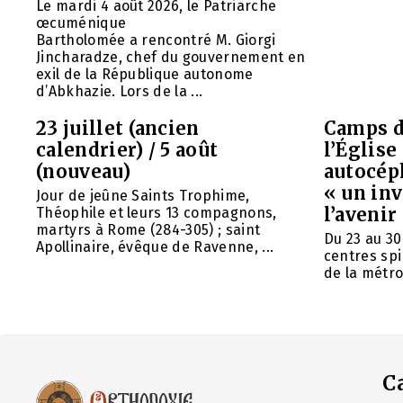
Le mardi 4 août 2026, le Patriarche
œcuménique
Bartholomée a rencontré M. Giorgi
Jincharadze, chef du gouvernement en
exil de la République autonome
d’Abkhazie. Lors de la ...
23 juillet (ancien
Camps d
calendrier) / 5 août
l’Églis
(nouveau)
autocép
« un in
Jour de jeûne Saints Trophime,
l’avenir
Théophile et leurs 13 compagnons,
martyrs à Rome (284-305) ; saint
Du 23 au 30
Apollinaire, évêque de Ravenne, ...
centres spi
de la métrop
C