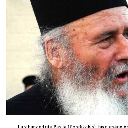
L’archimandrite Basile (Gondikakis), higoumène é