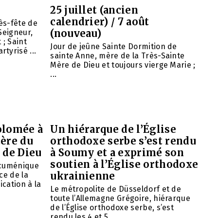
25 juillet (ancien
calendrier) / 7 août
ès-fête de
(nouveau)
Seigneur,
 ; Saint
Jour de jeûne Sainte Dormition de
tyrisé ...
sainte Anne, mère de la Très-Sainte
Mère de Dieu et toujours vierge Marie ;
...
olomée à
Un hiérarque de l’Église
tère du
orthodoxe serbe s’est rendu
 de Dieu
à Soumy et a exprimé son
soutien à l’Église orthodoxe
œcuménique
ukrainienne
ce de la
ication à la
Le métropolite de Düsseldorf et de
toute l’Allemagne Grégoire, hiérarque
de l’Église orthodoxe serbe, s’est
rendu les 4 et 5 ...