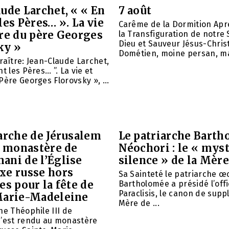
ude Larchet, « « En
7 août
les Pères… ». La vie
Carême de la Dormition Apr
vre du père Georges
la Transfiguration de notre 
Dieu et Sauveur Jésus-Christ
ky »
Dométien, moine persan, mar
raître: Jean-Claude Larchet,
t les Pères… ”. La vie et
Père Georges Florovsky », ...
arche de Jérusalem
Le patriarche Barth
e monastère de
Néochori : le « mys
ani de l’Église
silence » de la Mère
xe russe hors
Sa Sainteté le patriarche 
es pour la fête de
Bartholomée a présidé l’offi
Paraclisis, le canon de suppl
Marie-Madeleine
Mère de ...
he Théophile III de
s’est rendu au monastère