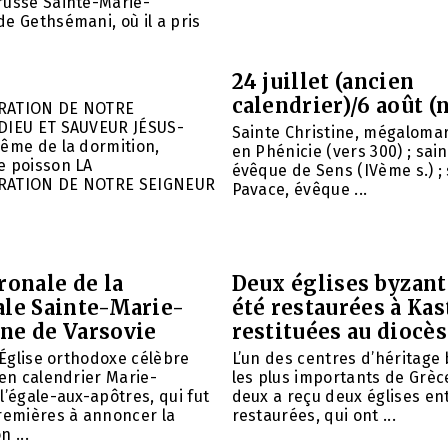
russe Sainte-Marie-
e Gethsémani, où il a pris
24 juillet (ancien
calendrier)/6 août (
RATION DE NOTRE
DIEU ET SAUVEUR JÉSUS-
Sainte Christine, mégalomar
ême de la dormition,
en Phénicie (vers 300) ; sain
e poisson LA
évêque de Sens (IVème s.) ; 
RATION DE NOTRE SEIGNEUR
Pavace, évêque ...
ronale de la
Deux églises byzant
ale Sainte-Marie-
été restaurées à Kas
ne de Varsovie
restituées au diocè
l’Église orthodoxe célèbre
L’un des centres d’héritage
ien calendrier Marie-
les plus importants de Grèce
l’égale-aux-apôtres, qui fut
deux a reçu deux églises e
remières à annoncer la
restaurées, qui ont ...
 ...