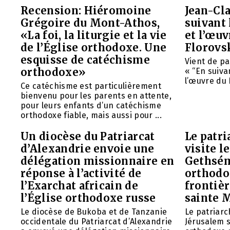
Recension: Hiéromoine
Jean-Cla
Grégoire du Mont-Athos,
suivant 
«La foi, la liturgie et la vie
et l’œu
de l’Église orthodoxe. Une
Florovs
esquisse de catéchisme
Vient de pa
orthodoxe»
« “En suivan
l’œuvre du 
Ce catéchisme est particulièrement
bienvenu pour les parents en attente,
pour leurs enfants d’un catéchisme
orthodoxe fiable, mais aussi pour ...
Un diocèse du Patriarcat
Le patri
d’Alexandrie envoie une
visite l
délégation missionnaire en
Gethsém
réponse à l’activité de
orthodo
l’Exarchat africain de
frontièr
l’Église orthodoxe russe
sainte 
Le diocèse de Bukoba et de Tanzanie
Le patriarc
occidentale du Patriarcat d’Alexandrie
Jérusalem 