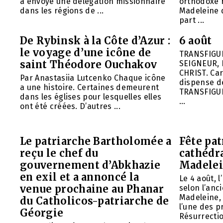
a envoyé une délégation missionnaire
orthodoxe 
dans les régions de ...
Madeleine d
part ...
De Rybinsk à la Côte d’Azur :
6 août
le voyage d’une icône de
TRANSFIGU
saint Théodore Ouchakov
SEIGNEUR, 
CHRIST. Car
Par Anastasiia Lutcenko Chaque icône
dispense d
a une histoire. Certaines demeurent
TRANSFIGU
dans les églises pour lesquelles elles
...
ont été créées. D’autres ...
Le patriarche Bartholomée a
Fête pat
reçu le chef du
cathédr
gouvernement d’Abkhazie
Madelei
en exil et a annoncé la
Le 4 août, 
venue prochaine au Phanar
selon l’anc
Madeleine, 
du Catholicos-patriarche de
l’une des p
Géorgie
Résurrection