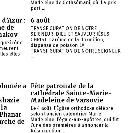
Madeleine de Gethsémani, où il a pris
part ...
 d’Azur :
6 août
ne de
TRANSFIGURATION DE NOTRE
hakov
SEIGNEUR, DIEU ET SAUVEUR JÉSUS-
CHRIST. Carême de la dormition,
aque icône
dispense de poisson LA
emeurent
TRANSFIGURATION DE NOTRE SEIGNEUR
lles elles
...
olomée a
Fête patronale de la
cathédrale Sainte-Marie-
khazie
Madeleine de Varsovie
 la
Le 4 août, l’Église orthodoxe célèbre
 Phanar
selon l’ancien calendrier Marie-
Madeleine, l’égale-aux-apôtres, qui fut
arche de
l’une des premières à annoncer la
Résurrection ...