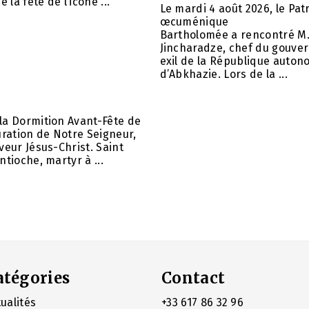
e la fête de l’icône ...
Le mardi 4 août 2026, le Pat
œcuménique
Bartholomée a rencontré M.
Jincharadze, chef du gouve
exil de la République auto
d’Abkhazie. Lors de la ...
la Dormition Avant-Fête de
uration de Notre Seigneur,
veur Jésus-Christ. Saint
ntioche, martyr à ...
atégories
Contact
ualités
+33 617 86 32 96