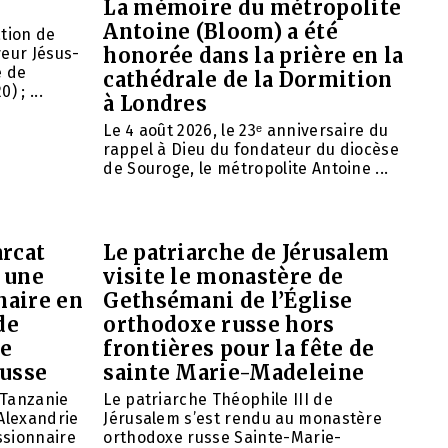
La mémoire du métropolite
Antoine (Bloom) a été
ation de
honorée dans la prière en la
veur Jésus-
e de
cathédrale de la Dormition
 ; ...
à Londres
Le 4 août 2026, le 23ᵉ anniversaire du
rappel à Dieu du fondateur du diocèse
de Souroge, le métropolite Antoine ...
arcat
Le patriarche de Jérusalem
 une
visite le monastère de
naire en
Gethsémani de l’Église
de
orthodoxe russe hors
de
frontières pour la fête de
russe
sainte Marie-Madeleine
 Tanzanie
Le patriarche Théophile III de
’Alexandrie
Jérusalem s’est rendu au monastère
ssionnaire
orthodoxe russe Sainte-Marie-