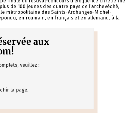
tape finale du festival-concours d’éloquence chrétienne
plus de 100 jeunes des quatre pays de l’archevêché,
rale métropolitaine des Saints-Archanges-Michel-
épondu, en roumain, en français et en allemand, à la
 réservée aux
om!
mplets, veuillez :
chir la page.