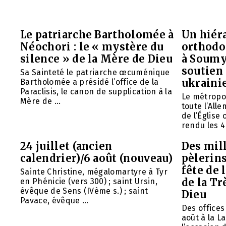
Le patriarche Bartholomée à
Un hiéra
Néochori : le « mystère du
orthodo
silence » de la Mère de Dieu
à Soumy
soutien 
Sa Sainteté le patriarche œcuménique
ukraini
Bartholomée a présidé l’office de la
Paraclisis, le canon de supplication à la
Le métropol
Mère de ...
toute l’All
de l’Église
rendu les 4 
24 juillet (ancien
Des mill
calendrier)/6 août (nouveau)
pèlerins
fête de 
Sainte Christine, mégalomartyre à Tyr
de la Tr
en Phénicie (vers 300) ; saint Ursin,
évêque de Sens (IVème s.) ; saint
Dieu
Pavace, évêque ...
Des offices 
août à la L