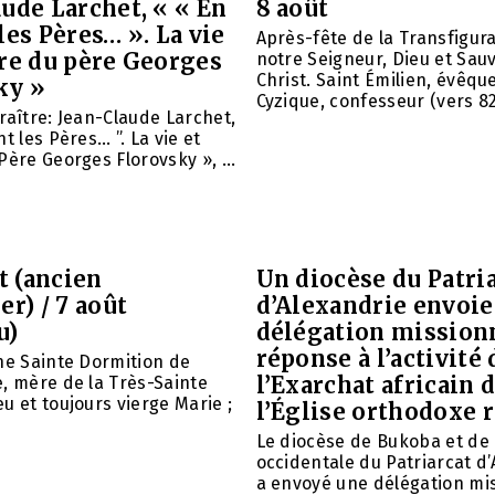
ude Larchet, « « En
8 août
les Pères… ». La vie
Après-fête de la Transfigur
vre du père Georges
notre Seigneur, Dieu et Sau
Christ. Saint Émilien, évêqu
ky »
Cyzique, confesseur (vers 820)
raître: Jean-Claude Larchet,
t les Pères… ”. La vie et
Père Georges Florovsky », ...
et (ancien
Un diocèse du Patri
er) / 7 août
d’Alexandrie envoie
u)
délégation mission
réponse à l’activité 
ne Sainte Dormition de
l’Exarchat africain 
, mère de la Très-Sainte
u et toujours vierge Marie ;
l’Église orthodoxe 
Le diocèse de Bukoba et de
occidentale du Patriarcat d
a envoyé une délégation mi