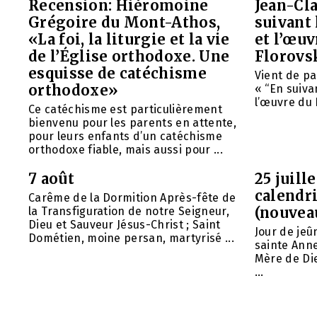
Recension: Hiéromoine
Jean-Cla
Grégoire du Mont-Athos,
suivant 
«La foi, la liturgie et la vie
et l’œu
de l’Église orthodoxe. Une
Florovs
esquisse de catéchisme
Vient de pa
orthodoxe»
« “En suivan
l’œuvre du 
Ce catéchisme est particulièrement
bienvenu pour les parents en attente,
pour leurs enfants d’un catéchisme
orthodoxe fiable, mais aussi pour ...
7 août
25 juill
calendri
Carême de la Dormition Après-fête de
(nouvea
la Transfiguration de notre Seigneur,
Dieu et Sauveur Jésus-Christ ; Saint
Jour de jeû
Dométien, moine persan, martyrisé ...
sainte Anne
Mère de Die
...