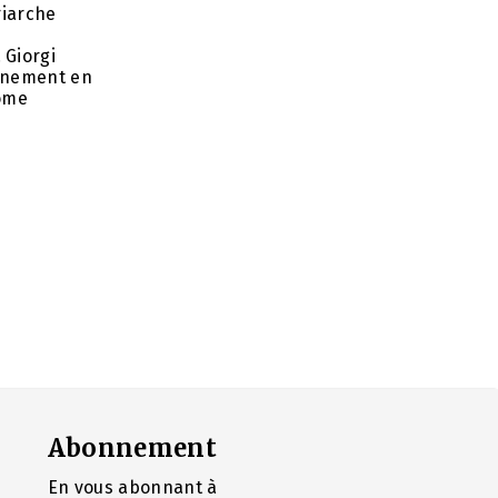
riarche
 Giorgi
rnement en
nome
Abonnement
En vous abonnant à