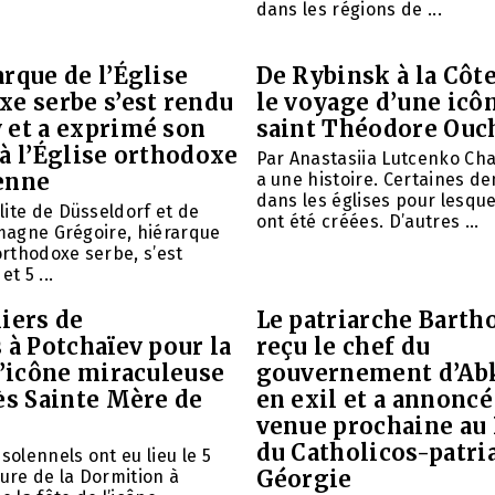
dans les régions de ...
rque de l’Église
De Rybinsk à la Côte
xe serbe s’est rendu
le voyage d’une icô
 et a exprimé son
saint Théodore Ouc
à l’Église orthodoxe
Par Anastasiia Lutcenko Ch
enne
a une histoire. Certaines d
dans les églises pour lesque
ite de Düsseldorf et de
ont été créées. D’autres ...
emagne Grégoire, hiérarque
 orthodoxe serbe, s’est
et 5 ...
iers de
Le patriarche Barth
 à Potchaïev pour la
reçu le chef du
l’icône miraculeuse
gouvernement d’Ab
ès Sainte Mère de
en exil et a annoncé
venue prochaine au
du Catholicos-patri
solennels ont eu lieu le 5
Géorgie
aure de la Dormition à