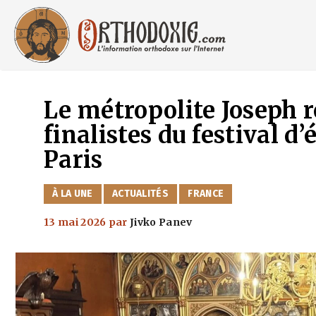
Aller
au
contenu
Le métropolite Joseph r
finalistes du festival d
Paris
CATÉGORIES
À LA UNE
ACTUALITÉS
FRANCE
13 mai 2026
par
Jivko Panev