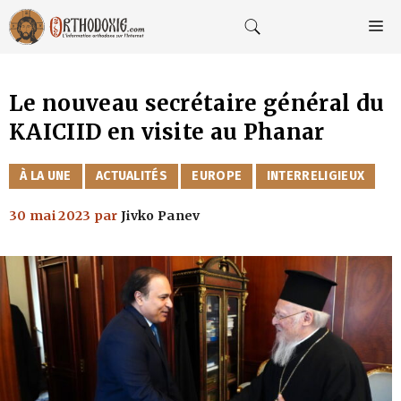
Aller
au
M
contenu
Le nouveau secrétaire général du
KAICIID en visite au Phanar
CATÉGORIES
À LA UNE
ACTUALITÉS
EUROPE
INTERRELIGIEUX
30 mai 2023
par
Jivko Panev