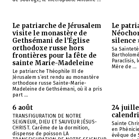
Le patriarche de Jérusalem
Le patr
visite le monastère de
Néochori
Gethsémani de l’Église
silence 
orthodoxe russe hors
Sa Saintet
frontières pour la fête de
Bartholomée
Paraclisis, 
sainte Marie-Madeleine
Mère de ...
Le patriarche Théophile III de
Jérusalem s’est rendu au monastère
orthodoxe russe Sainte-Marie-
Madeleine de Gethsémani, où il a pris
part ...
6 août
24 juill
calendri
TRANSFIGURATION DE NOTRE
SEIGNEUR, DIEU ET SAUVEUR JÉSUS-
Sainte Chri
CHRIST. Carême de la dormition,
en Phénicie 
dispense de poisson LA
évêque de S