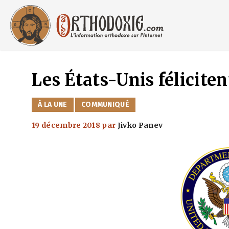
Aller
au
contenu
Les États-Unis félicite
CATÉGORIES
À LA UNE
COMMUNIQUÉ
19 décembre 2018
par
Jivko Panev