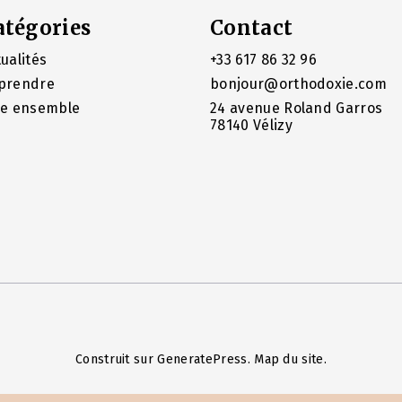
atégories
Contact
ualités
+33 617 86 32 96
prendre
bonjour@orthodoxie.com
re ensemble
24 avenue Roland Garros
78140 Vélizy
Construit sur
GeneratePress
.
Map du site
.