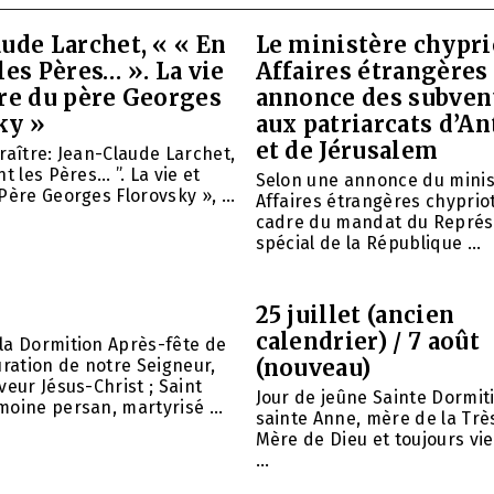
ude Larchet, « « En
Le ministère chypri
les Pères… ». La vie
Affaires étrangères
vre du père Georges
annonce des subven
ky »
aux patriarcats d’A
et de Jérusalem
raître: Jean-Claude Larchet,
t les Pères… ”. La vie et
Selon une annonce du minis
Père Georges Florovsky », ...
Affaires étrangères chypriot
cadre du mandat du Représ
spécial de la République ...
25 juillet (ancien
calendrier) / 7 août
la Dormition Après-fête de
(nouveau)
uration de notre Seigneur,
veur Jésus-Christ ; Saint
Jour de jeûne Sainte Dormit
oine persan, martyrisé ...
sainte Anne, mère de la Trè
Mère de Dieu et toujours vie
...