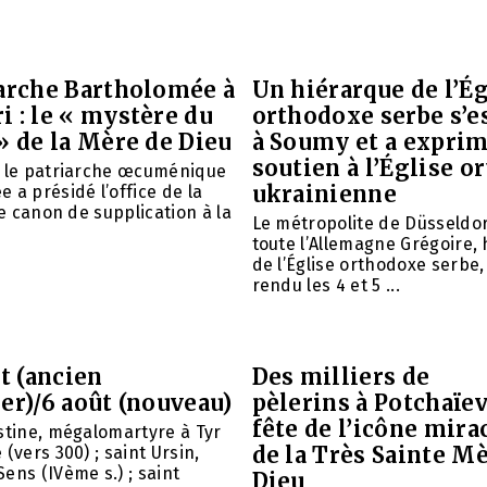
iarche Bartholomée à
Un hiérarque de l’Ég
 : le « mystère du
orthodoxe serbe s’e
» de la Mère de Dieu
à Soumy et a expri
soutien à l’Église 
é le patriarche œcuménique
ukrainienne
 a présidé l’office de la
le canon de supplication à la
Le métropolite de Düsseldor
toute l’Allemagne Grégoire,
de l’Église orthodoxe serbe,
rendu les 4 et 5 ...
et (ancien
Des milliers de
er)/6 août (nouveau)
pèlerins à Potchaïev
fête de l’icône mira
stine, mégalomartyre à Tyr
de la Très Sainte M
(vers 300) ; saint Ursin,
ens (IVème s.) ; saint
Dieu