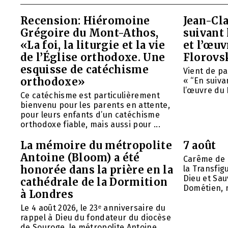
Recension: Hiéromoine
Jean-Cla
Grégoire du Mont-Athos,
suivant 
«La foi, la liturgie et la vie
et l’œu
de l’Église orthodoxe. Une
Florovs
esquisse de catéchisme
Vient de pa
orthodoxe»
« “En suivan
l’œuvre du 
Ce catéchisme est particulièrement
bienvenu pour les parents en attente,
pour leurs enfants d’un catéchisme
orthodoxe fiable, mais aussi pour ...
La mémoire du métropolite
7 août
Antoine (Bloom) a été
Carême de 
honorée dans la prière en la
la Transfig
Dieu et Sau
cathédrale de la Dormition
Dométien, m
à Londres
Le 4 août 2026, le 23ᵉ anniversaire du
rappel à Dieu du fondateur du diocèse
de Souroge, le métropolite Antoine ...