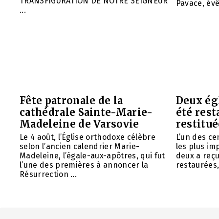
TRANSFIGURATION DE NOTRE SEIGNEUR
Pavace, évê
...
Fête patronale de la
Deux ég
cathédrale Sainte-Marie-
été rest
Madeleine de Varsovie
restitué
Le 4 août, l’Église orthodoxe célèbre
L’un des ce
selon l’ancien calendrier Marie-
les plus im
Madeleine, l’égale-aux-apôtres, qui fut
deux a reç
l’une des premières à annoncer la
restaurées, 
Résurrection ...