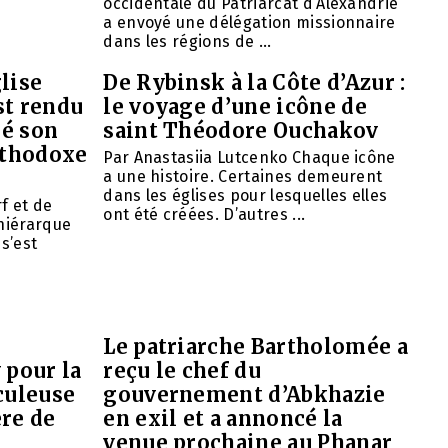
occidentale du Patriarcat d’Alexandrie
a envoyé une délégation missionnaire
dans les régions de ...
lise
De Rybinsk à la Côte d’Azur :
st rendu
le voyage d’une icône de
mé son
saint Théodore Ouchakov
orthodoxe
Par Anastasiia Lutcenko Chaque icône
a une histoire. Certaines demeurent
dans les églises pour lesquelles elles
f et de
ont été créées. D’autres ...
 hiérarque
 s’est
Le patriarche Bartholomée a
 pour la
reçu le chef du
culeuse
gouvernement d’Abkhazie
ère de
en exil et a annoncé la
venue prochaine au Phanar