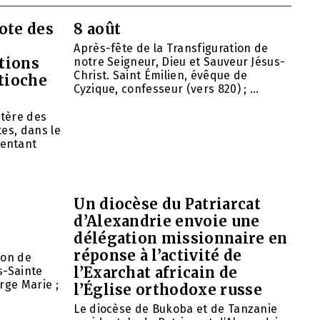
ote des
8 août
Après-fête de la Transfiguration de
tions
notre Seigneur, Dieu et Sauveur Jésus-
Christ. Saint Émilien, évêque de
ntioche
Cyzique, confesseur (vers 820) ; ...
tère des
es, dans le
entant
Un diocèse du Patriarcat
d’Alexandrie envoie une
délégation missionnaire en
réponse à l’activité de
ion de
l’Exarchat africain de
s-Sainte
rge Marie ;
l’Église orthodoxe russe
Le diocèse de Bukoba et de Tanzanie