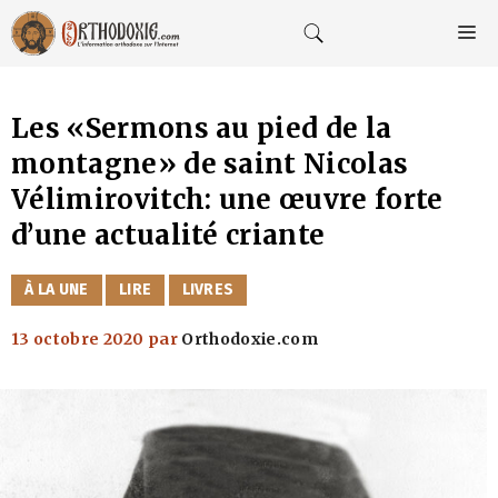
Aller
au
M
contenu
Les «Sermons au pied de la
montagne» de saint Nicolas
Vélimirovitch: une œuvre forte
d’une actualité criante
CATÉGORIES
À LA UNE
LIRE
LIVRES
13 octobre 2020
par
Orthodoxie.com