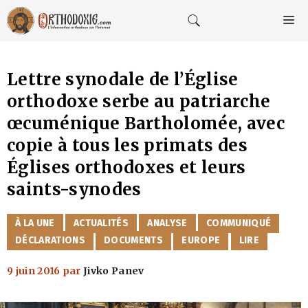
Aller
au
M
contenu
Lettre synodale de l’Église
orthodoxe serbe au patriarche
œcuménique Bartholomée, avec
copie à tous les primats des
Églises orthodoxes et leurs
saints-synodes
CATÉGORIES
À LA UNE
ACTUALITÉS
ANALYSE
COMMUNIQUÉ
DÉCLARATIONS
DOCUMENTS
EUROPE
LIRE
9 juin 2016
par
Jivko Panev