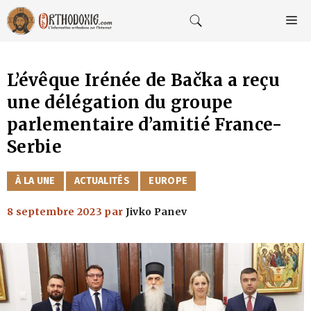
Aller
au
M
contenu
L’évêque Irénée de Bačka a reçu
une délégation du groupe
parlementaire d’amitié France-
Serbie
CATÉGORIES
À LA UNE
ACTUALITÉS
EUROPE
8 septembre 2023
par
Jivko Panev