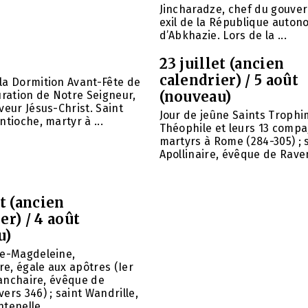
Jincharadze, chef du gouve
exil de la République auto
d’Abkhazie. Lors de la ...
23 juillet (ancien
calendrier) / 5 août
la Dormition Avant-Fête de
(nouveau)
uration de Notre Seigneur,
veur Jésus-Christ. Saint
Jour de jeûne Saints Trophi
ntioche, martyr à ...
Théophile et leurs 13 comp
martyrs à Rome (284-305) ; 
Apollinaire, évêque de Raven
et (ancien
er) / 4 août
u)
ie-Magdeleine,
e, égale aux apôtres (Ier
 Panchaire, évêque de
ers 346) ; saint Wandrille,
tenelle ...