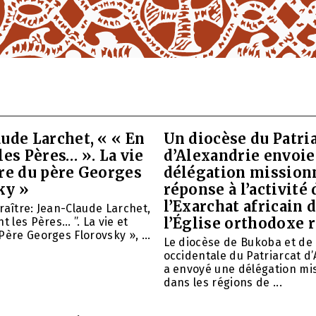
ude Larchet, « « En
Un diocèse du Patri
les Pères… ». La vie
d’Alexandrie envoie
vre du père Georges
délégation mission
ky »
réponse à l’activité 
l’Exarchat africain 
raître: Jean-Claude Larchet,
l’Église orthodoxe 
t les Pères… ”. La vie et
Père Georges Florovsky », ...
Le diocèse de Bukoba et de
occidentale du Patriarcat d
a envoyé une délégation mi
dans les régions de ...