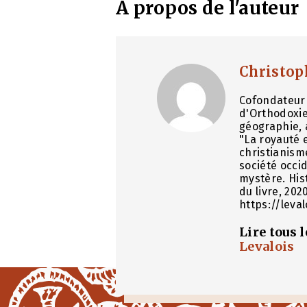
À propos de l'auteur
Christop
Cofondateur 
d'Orthodoxie
géographie, 
"La royauté e
christianism
société occid
mystère. His
du livre, 202
https://leva
Lire tous 
Levalois