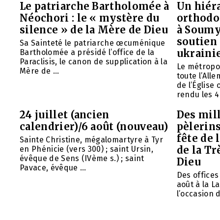
Le patriarche Bartholomée à
Un hiéra
Néochori : le « mystère du
orthodo
silence » de la Mère de Dieu
à Soumy
soutien 
Sa Sainteté le patriarche œcuménique
ukraini
Bartholomée a présidé l’office de la
Paraclisis, le canon de supplication à la
Le métropol
Mère de ...
toute l’All
de l’Église
rendu les 4 
24 juillet (ancien
Des mill
calendrier)/6 août (nouveau)
pèlerins
fête de 
Sainte Christine, mégalomartyre à Tyr
de la Tr
en Phénicie (vers 300) ; saint Ursin,
évêque de Sens (IVème s.) ; saint
Dieu
Pavace, évêque ...
Des offices 
août à la L
l’occasion d