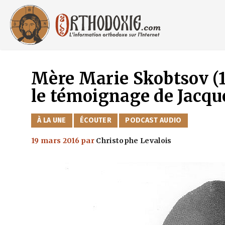
Aller
au
contenu
Mère Marie Skobtsov (1
le témoignage de Jacque
CATÉGORIES
À LA UNE
ÉCOUTER
PODCAST AUDIO
19 mars 2016
par
Christophe Levalois