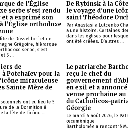
rque de l’Église
De Rybinsk à la Côte
xe serbe s’est rendu
le voyage d’une icô
 et a exprimé son
saint Théodore Ouc
à l’Église orthodoxe
Par Anastasiia Lutcenko Ch
enne
a une histoire. Certaines d
dans les églises pour lesque
ite de Düsseldorf et de
ont été créées. D’autres ...
emagne Grégoire, hiérarque
 orthodoxe serbe, s’est
et 5 ...
iers de
Le patriarche Barth
 à Potchaïev pour la
reçu le chef du
l’icône miraculeuse
gouvernement d’Ab
ès Sainte Mère de
en exil et a annoncé
venue prochaine au
du Catholicos-patri
solennels ont eu lieu le 5
Géorgie
aure de la Dormition à
e la fête de l’icône ...
Le mardi 4 août 2026, le Pat
œcuménique
Bartholomée a rencontré M.