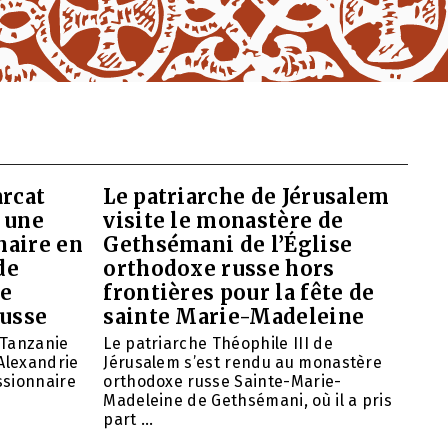
arcat
Le patriarche de Jérusalem
 une
visite le monastère de
naire en
Gethsémani de l’Église
de
orthodoxe russe hors
de
frontières pour la fête de
russe
sainte Marie-Madeleine
 Tanzanie
Le patriarche Théophile III de
’Alexandrie
Jérusalem s’est rendu au monastère
ssionnaire
orthodoxe russe Sainte-Marie-
Madeleine de Gethsémani, où il a pris
part ...