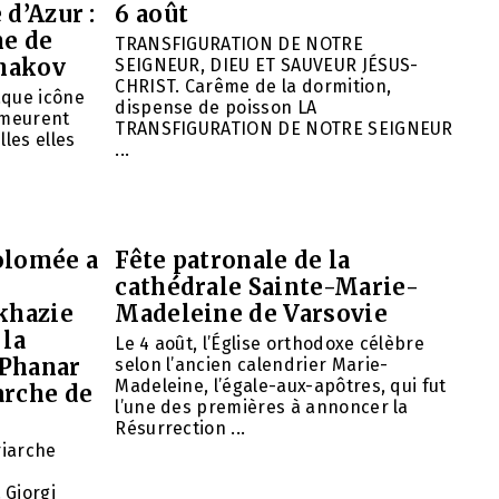
 d’Azur :
6 août
ne de
TRANSFIGURATION DE NOTRE
hakov
SEIGNEUR, DIEU ET SAUVEUR JÉSUS-
CHRIST. Carême de la dormition,
aque icône
dispense de poisson LA
emeurent
TRANSFIGURATION DE NOTRE SEIGNEUR
lles elles
...
olomée a
Fête patronale de la
cathédrale Sainte-Marie-
khazie
Madeleine de Varsovie
 la
Le 4 août, l’Église orthodoxe célèbre
 Phanar
selon l’ancien calendrier Marie-
Madeleine, l’égale-aux-apôtres, qui fut
arche de
l’une des premières à annoncer la
Résurrection ...
riarche
 Giorgi