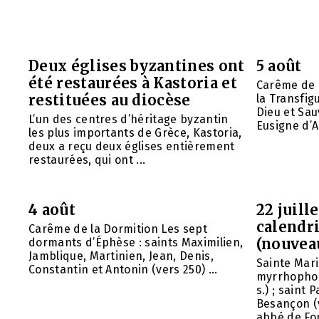
Deux églises byzantines ont
5 août
été restaurées à Kastoria et
Carême de 
restituées au diocèse
la Transfig
Dieu et Sau
L’un des centres d’héritage byzantin
Eusigne d’A
les plus importants de Grèce, Kastoria,
deux a reçu deux églises entièrement
restaurées, qui ont ...
4 août
22 juill
calendri
Carême de la Dormition Les sept
(nouvea
dormants d’Éphèse : saints Maximilien,
Jamblique, Martinien, Jean, Denis,
Sainte Mar
Constantin et Antonin (vers 250) ...
myrrhophor
s.) ; saint
Besançon (v
abbé de Fon