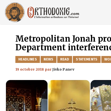
Aller
au
contenu
Metropolitan Jonah pro
Department interferen
CATÉGORIES
HEADLINES
NEWS
READ
STATEMENTS
WO
19 octobre 2018
par
Jivko Panev