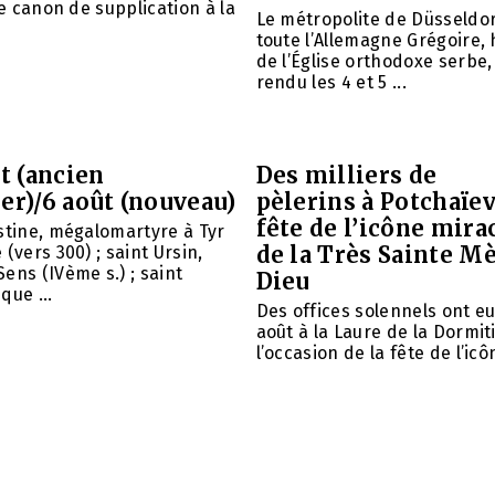
le canon de supplication à la
Le métropolite de Düsseldor
toute l’Allemagne Grégoire,
de l’Église orthodoxe serbe,
rendu les 4 et 5 ...
et (ancien
Des milliers de
er)/6 août (nouveau)
pèlerins à Potchaïev
fête de l’icône mira
stine, mégalomartyre à Tyr
de la Très Sainte M
(vers 300) ; saint Ursin,
ens (IVème s.) ; saint
Dieu
que ...
Des offices solennels ont eu 
août à la Laure de la Dormit
l’occasion de la fête de l’icôn