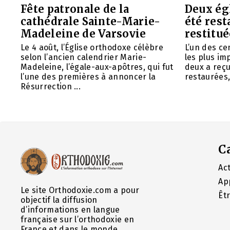
Fête patronale de la
Deux ég
cathédrale Sainte-Marie-
été rest
Madeleine de Varsovie
restitué
Le 4 août, l’Église orthodoxe célèbre
L’un des ce
selon l’ancien calendrier Marie-
les plus im
Madeleine, l’égale-aux-apôtres, qui fut
deux a reç
l’une des premières à annoncer la
restaurées, 
Résurrection ...
C
Act
Ap
Le site Orthodoxie.com a pour
Êt
objectif la diffusion
d’informations en langue
française sur l’orthodoxie en
France et dans le monde.