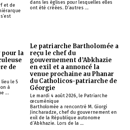
dans les églises pour lesquelles elles
f et de
ont été créées. D’autres ...
 hiérarque
 s’est
Le patriarche Bartholomée a
 pour la
reçu le chef du
culeuse
gouvernement d’Abkhazie
ère de
en exil et a annoncé la
venue prochaine au Phanar
du Catholicos-patriarche de
lieu le 5
Géorgie
ion à
e ...
Le mardi 4 août 2026, le Patriarche
œcuménique
Bartholomée a rencontré M. Giorgi
Jincharadze, chef du gouvernement en
exil de la République autonome
d’Abkhazie. Lors de la ...