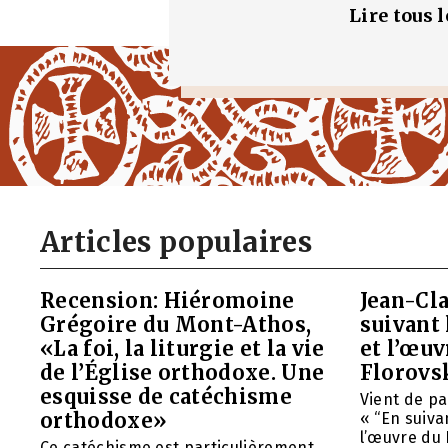
Lire tous 
Articles populaires
Recension: Hiéromoine
Jean-Cla
Grégoire du Mont-Athos,
suivant 
«La foi, la liturgie et la vie
et l’œu
de l’Église orthodoxe. Une
Florovs
esquisse de catéchisme
Vient de pa
orthodoxe»
« “En suivan
l’œuvre du 
Ce catéchisme est particulièrement