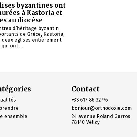
lises byzantines ont
aurées à Kastoria et
es au diocèse
ntres d’héritage byzantin
portants de Grèce, Kastoria,
u deux églises entièrement
qui ont ...
atégories
Contact
ualités
+33 617 86 32 96
prendre
bonjour@orthodoxie.com
re ensemble
24 avenue Roland Garros
78140 Vélizy