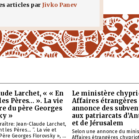
les articles par
Jivko Panev
ude Larchet, « « En
Le ministère chypri
les Pères… ». La vie
Affaires étrangères
vre du père Georges
annonce des subven
ky »
aux patriarcats d’A
et de Jérusalem
raître: Jean-Claude Larchet,
t les Pères… ”. La vie et
Selon une annonce du minis
Père Georges Florovsky », ...
Affaires étrangères chypriot