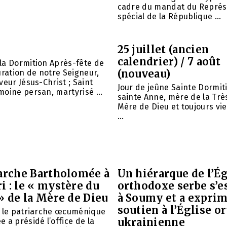
cadre du mandat du Représ
spécial de la République ...
25 juillet (ancien
calendrier) / 7 août
la Dormition Après-fête de
(nouveau)
uration de notre Seigneur,
veur Jésus-Christ ; Saint
Jour de jeûne Sainte Dormit
oine persan, martyrisé ...
sainte Anne, mère de la Trè
Mère de Dieu et toujours vie
...
iarche Bartholomée à
Un hiérarque de l’Ég
 : le « mystère du
orthodoxe serbe s’e
» de la Mère de Dieu
à Soumy et a expri
soutien à l’Église 
é le patriarche œcuménique
ukrainienne
 a présidé l’office de la