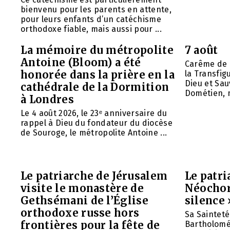
bienvenu pour les parents en attente,
pour leurs enfants d’un catéchisme
orthodoxe fiable, mais aussi pour ...
La mémoire du métropolite
7 août
Antoine (Bloom) a été
Carême de 
honorée dans la prière en la
la Transfig
Dieu et Sau
cathédrale de la Dormition
Dométien, m
à Londres
Le 4 août 2026, le 23ᵉ anniversaire du
rappel à Dieu du fondateur du diocèse
de Souroge, le métropolite Antoine ...
Le patriarche de Jérusalem
Le patr
visite le monastère de
Néochori
Gethsémani de l’Église
silence 
orthodoxe russe hors
Sa Saintet
frontières pour la fête de
Bartholomée