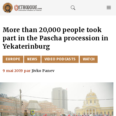
Aller
au
M
contenu
More than 20,000 people took
part in the Pascha procession in
Yekaterinburg
CATÉGORIES
EUROPE
NEWS
VIDEO PODCASTS
WATCH
9 mai 2019
par
Jivko Panev