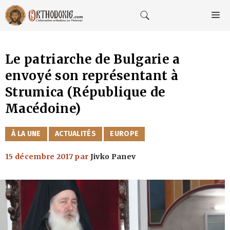
Aller
au
M
contenu
Le patriarche de Bulgarie a
envoyé son représentant à
Strumica (République de
Macédoine)
CATÉGORIES
À LA UNE
ACTUALITÉS
EUROPE
15 décembre 2017
par
Jivko Panev