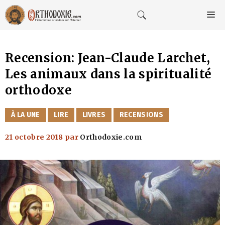
Aller
au
M
contenu
Recension: Jean-Claude Larchet,
Les animaux dans la spiritualité
orthodoxe
CATÉGORIES
À LA UNE
LIRE
LIVRES
RECENSIONS
21 octobre 2018
par
Orthodoxie.com