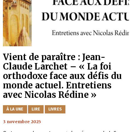
Vient de paraître : Jean-
Claude Larchet – « La foi
orthodoxe face aux défis du
monde actuel. Entretiens
avec Nicolas Rédine »
CATÉGORIES
À LA UNE
LIRE
LIVRES
3 novembre 2025