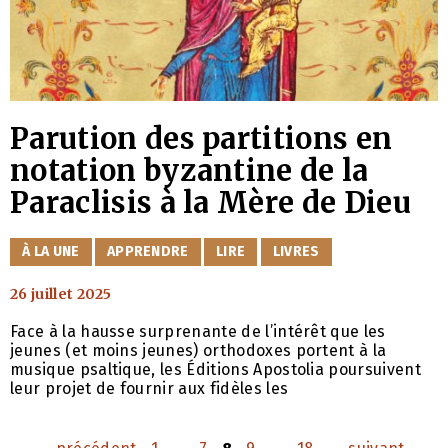
Parution des partitions en
notation byzantine de la
Paraclisis à la Mère de Dieu
CATÉGORIES
À LA UNE
APPRENDRE
LIRE
LIVRES
26 juillet 2025
Face à la hausse surprenante de l’intérêt que les
jeunes (et moins jeunes) orthodoxes portent à la
musique psaltique, les Éditions Apostolia poursuivent
leur projet de fournir aux fidèles les
Page
Page
Page
Page
Page