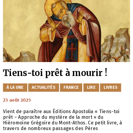
Tiens-toi prêt à mourir !
CATÉGORIES
À LA UNE
ACTUALITÉS
FRANCE
LIRE
LIVRES
23 août 2025
Vient de paraître aux Éditions Apostolia « Tiens-toi
prêt – Approche du mystère de la mort » du
Hiéromoine Grégoire du Mont-Athos. Ce petit livre, à
travers de nombreux passages des Pères