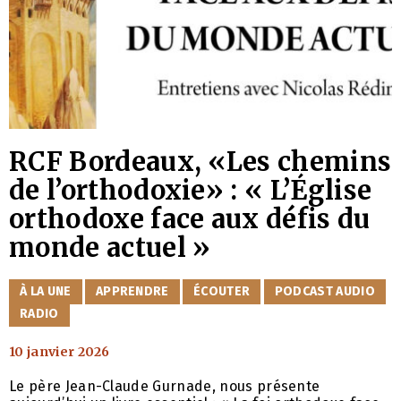
RCF Bordeaux, «Les chemins
de l’orthodoxie» : « L’Église
orthodoxe face aux défis du
monde actuel »
CATÉGORIES
À LA UNE
APPRENDRE
ÉCOUTER
PODCAST AUDIO
RADIO
10 janvier 2026
Le père Jean-Claude Gurnade, nous présente