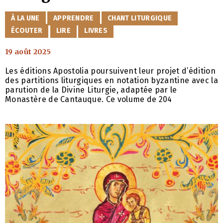
CATÉGORIES
À LA UNE
APPRENDRE
CHANT LITURGIQUE
ÉCOUTER
LIRE
LIVRES
19 août 2025
Les éditions Apostolia poursuivent leur projet d’édition
des partitions liturgiques en notation byzantine avec la
parution de la Divine Liturgie, adaptée par le
Monastère de Cantauque. Ce volume de 204