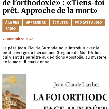
de l’orthodoxie» : «Tiens-toi
prêt. Approche de la mort»
CATÉGORIES
À LA UNE
APPRENDRE
ÉCOUTER
PODCAST AUDIO
RADIO
7 novembre 2025
Le père Jean-Claude Gurnade nous introduit avec le
petit ouvrage du hiéromoine Grégoire du Mont-Athos
qui vient de paraître aux éditions Apostolia, au mystère
de la mort. Il nous donne