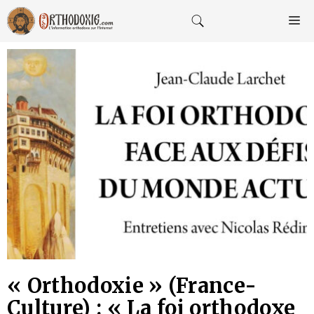
Aller
au
M
contenu
« Orthodoxie » (France-
Culture) : « La foi orthodoxe