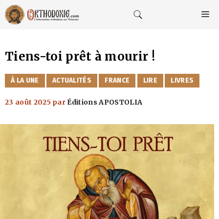
Aller
au
M
contenu
Tiens-toi prêt à mourir !
CATÉGORIES
À LA UNE
ACTUALITÉS
FRANCE
LIRE
LIVRES
23 août 2025
par
Éditions APOSTOLIA