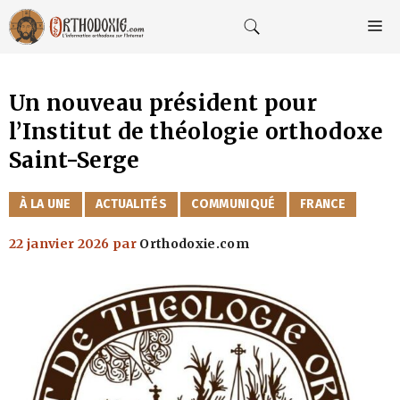
Aller
au
M
contenu
Un nouveau président pour
l’Institut de théologie orthodoxe
Saint-Serge
CATÉGORIES
À LA UNE
ACTUALITÉS
COMMUNIQUÉ
FRANCE
22 janvier 2026
par
Orthodoxie.com