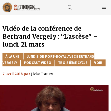
Aller
au
M
contenu
Vidéo de la conférence de
Bertrand Vergely : “L’ascèse” –
lundi 21 mars
CATÉGORIES
À LA UNE
LUNDIS DE PORT-ROYAL AVEC BERTRAND
VERGELY
PODCAST VIDÉO
TROISIÈME CYCLE
VOIR
7 avril 2016
par
Jivko Panev