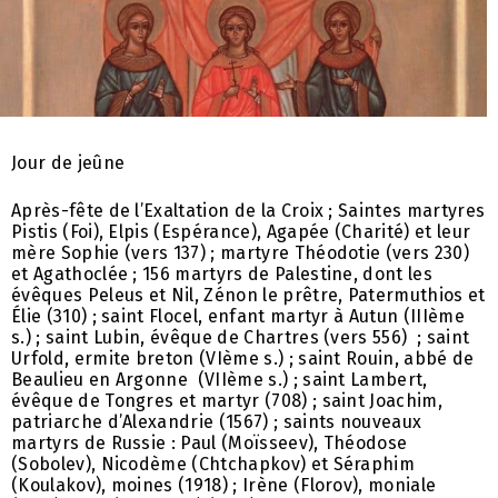
Jour de jeûne
Après-fête de l’Exaltation de la Croix ; Saintes martyres
Pistis (Foi), Elpis (Espérance), Agapée (Charité) et leur
mère Sophie (vers 137) ; martyre Théodotie (vers 230)
et Agathoclée ; 156 martyrs de Palestine, dont les
évêques Peleus et Nil, Zénon le prêtre, Patermuthios et
Élie (310) ; saint Flocel, enfant martyr à Autun (IIIème
s.) ; saint Lubin, évêque de Chartres (vers 556) ; saint
Urfold, ermite breton (VIème s.) ; saint Rouin, abbé de
Beaulieu en Argonne (VIIème s.) ; saint Lambert,
évêque de Tongres et martyr (708) ; saint Joachim,
patriarche d’Alexandrie (1567) ; saints nouveaux
martyrs de Russie : Paul (Moïsseev), Théodose
(Sobolev), Nicodème (Chtchapkov) et Séraphim
(Koulakov), moines (1918) ; Irène (Florov), moniale