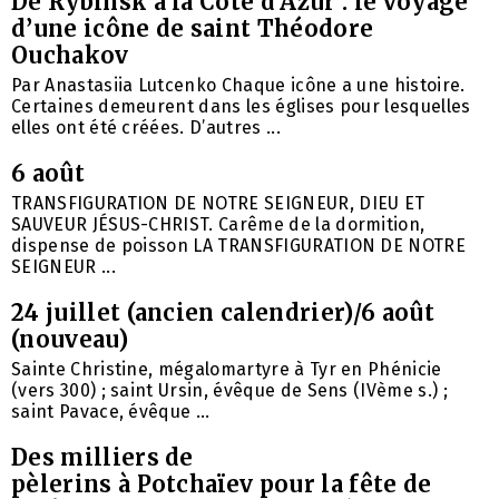
De Rybinsk à la Côte d’Azur : le voyage
d’une icône de saint Théodore
Ouchakov
Par Anastasiia Lutcenko Chaque icône a une histoire.
Certaines demeurent dans les églises pour lesquelles
elles ont été créées. D’autres ...
6 août
TRANSFIGURATION DE NOTRE SEIGNEUR, DIEU ET
SAUVEUR JÉSUS-CHRIST. Carême de la dormition,
dispense de poisson LA TRANSFIGURATION DE NOTRE
SEIGNEUR ...
24 juillet (ancien calendrier)/6 août
(nouveau)
Sainte Christine, mégalomartyre à Tyr en Phénicie
(vers 300) ; saint Ursin, évêque de Sens (IVème s.) ;
saint Pavace, évêque ...
Des milliers de
pèlerins à Potchaïev pour la fête de