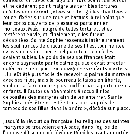
confessèrent avec courage leur foi devant l’empereur
et ne cédèrent point malgré les terribles tortures
qu’elles endurèrent. Jetées sur des grilles chauffées à
rouge, fixées sur une roue et battues, à tel point que
leur corps couverts de blessures partaient en
morceaux. Mais, malgré de telles tortures, elles
restèrent en vie, et, finalement, elles furent
décapitées. Sainte Sophie ressentait intérieurement
les souffrances de chacune de ses filles, tourmentée
dans son instinct maternel pour tout ce qu’elles
avaient subies. Le poids de ses souffrances était
encore augmenté par le calme qu’elle devait affecter
extérieurement pour encourager ses enfants martyrs.
Il lui eût été plus facile de recevoir la palme du martyre
avec ses filles, mais le bourreau la laissa en liberté,
voulant la faire encore plus souffrir par la perte de ses
enfants. Il l’autorisa néanmoins à recueillir les
dépouilles des martyres afin de les enterrer. Sainte
Sophie après être « restée trois jours auprès des
tombes de ses filles dans la prière », décéda sur place.
Jusqu’à la révolution française, les reliques des saintes
martyres se trouvaient en Alsace, dans l’église de
l’abbaye d’Eschau, où l’évêque Rémi les avait apportées