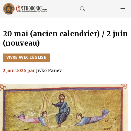
Aller
au
M
contenu
20 mai (ancien calendrier) / 2 juin
(nouveau)
CATÉGORIES
VIVRE AVEC L'ÉGLISE
2 juin 2026
par
Jivko Panev