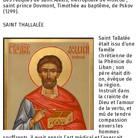
saint prince Dovmont, Timothée au baptême, de Pskov
(1299).
SAINT THALLALÉE
Saint Tallalée
était issu d’une
famille
chrétienne de
la Phénicie du
Liban ; son
père était dit-
on, évêque de
la région.
Instruit dans
la crainte de
Dieu et l’amour
de la vertu, et
mû de tendre
compassion
envers les
hommes
souffrants, il avait appris l’art médical et l’exerçait,