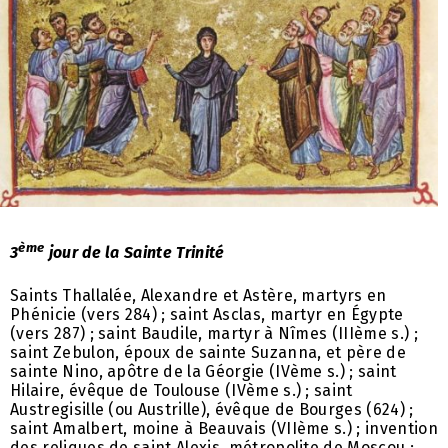
ème
3
jour de la Sainte Trinité
Saints Thallalée, Alexandre et Astère, martyrs en
Phénicie (vers 284) ; saint Asclas, martyr en Égypte
(vers 287) ; saint Baudile, martyr à Nîmes (IIIème s.) ;
saint Zebulon, époux de sainte Suzanna, et père de
sainte Nino, apôtre de la Géorgie (IVème s.) ; saint
Hilaire, évêque de Toulouse (IVème s.) ; saint
Austregisille (ou Austrille), évêque de Bourges (624) ;
saint Amalbert, moine à Beauvais (VIIème s.) ; invention
des reliques de saint Alexis, métropolite de Moscou ;