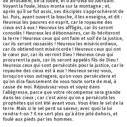
de Jérusalem, de la Judée, et d’au-delà du Jourdain.
Voyant la foule, Jésus monta sur la montagne ; et,
après qu’il se fut assis, ses disciples s’approchèrent de
lui. Puis, ayant ouvert la bouche, il les enseigna, et dit :
Heureux les pauvres en esprit, car le royaume des
cieux est à eux ! Heureux les affligés, car ils seront
consolés ! Heureux les débonnaires, car ils hériteront
la terre ! Heureux ceux qui ont faim et soif de la justice,
car ils seront rassasiés ! Heureux les miséricordieux,
car ils obtiendront miséricorde ! Heureux ceux qui ont
le cœur pur, car ils verront Dieu ! Heureux ceux qui
procurent la paix, car ils seront appelés fils de Dieu !
Heureux ceux qui sont persécutés pour la justice, car le
royaume des cieux est à eux ! Heureux serez-vous,
lorsqu’on vous outragera, qu’on vous persécutera et
qu’on dira faussement de vous toute sorte de mal, à
cause de moi. Réjouissez-vous et soyez dans
l’allégresse, parce que votre récompense sera grande
dans les cieux ; car c’est ainsi qu’on a persécuté les
prophètes qui ont été avant vous. Vous êtes le sel de la
terre. Mais si le sel perd sa saveur, avec quoi la lui
rendra-t-on ? Il ne sert plus qu’à être jeté dehors, et
foulé aux pieds par les hommes.