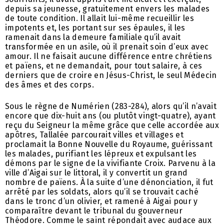
depuis sa jeunesse, gratuitement envers les malades
de toute condition. Il allait lui-même recueillir les
impotents et, les portant sur ses épaules, il les
ramenait dans la demeure familiale qu’il avait
transformée en un asile, où il prenait soin d’eux avec
amour. Il ne faisait aucune différence entre chrétiens
et païens, et ne demandait, pour tout salaire, à ces
derniers que de croire en Jésus-Christ, le seul Médecin
des âmes et des corps.
Sous le règne de Numérien (283-284), alors qu’il n’avait
encore que dix-huit ans (ou plutôt vingt-quatre), ayant
reçu du Seigneur la même grâce que celle accordée aux
apôtres, Tallalée parcourait villes et villages et
proclamait la Bonne Nouvelle du Royaume, guérissant
les malades, purifiant les lépreux et expulsant les
démons par le signe de la vivifiante Croix. Parvenu à la
ville d’Aigai sur le littoral, il y convertit un grand
nombre de païens. À la suite d’une dénonciation, il fut
arrêté par les soldats, alors qu’il se trouvait caché
dans le tronc d’un olivier, et ramené à Aigai pour y
comparaître devant le tribunal du gouverneur
Théodore. Comme le saint répondait avec audace aux