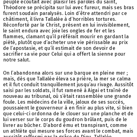
peuple écoutait avec plaisir les paroles du saint,
Théodore se précipita sur lui avec fureur, mais ses bras
furent soudain paralysés. Loin d’être attendri par ce
châtiment, il livra Tallalée à d’horribles tortures.
Réconforté par le Christ, présent en lui invisiblement,
le saint endura avec joie les ongles de fer et les
flammes, clamant qu’il préférait mourir en gardant la
piété, plutôt que d’acheter une vie périssable au prix
de l’apostasie, et qu’il estimait de son devoir de
sacrifier sa vie pour Celui qui a offert la sienne pour
notre salut.
On l’abandonna alors sur une barque en pleine mer ;
mais, dès que Tallalée éleva sa prière, la mer se calma
et il fut conduit tranquillement jusqu’au rivage. Aussitôt
saisi par les soldats, il fut ramené à Aigai et traîné de
nouveau au tribunal, où s’était rassemblée une grande
foule. Les médecins de la ville, jaloux de ses succès,
poussaient le gouverneur à en finir au plus vite, si bien
que celui-ci ordonna de le clouer sur une planche et de
lui verser sur le corps du goudron brûlant, puis de le
livrer au bûcher. D’abord ému et transpirant, comme
un athlète qui mesure ses forces avant le combat, mais
aussitôt raffermi par la grâce de Dieu, Tallalée