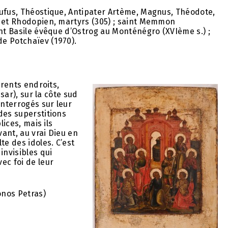
Rufus, Théostique, Antipater Artème, Magnus, Théodote,
e et Rhodopien, martyrs (305) ; saint Memmon
int Basile évêque d’Ostrog au Monténégro (XVIème s.) ;
de Potchaïev (1970).
érents endroits,
sar), sur la côte sud
nterrogés sur leur
des superstitions
lices, mais ils
vant, au vrai Dieu en
te des idoles. C’est
invisibles qui
ec foi de leur
onos Petras)