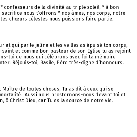
confesseurs de la divinité au triple soleil, * à bon
le sacrifice nous t’offrons * nos âmes, nos corps, notre
 tes chœurs célestes nous puissions faire partie.
r et qui par le jeûne et les veilles as épuisé ton corps,
ès-saint et comme bon pasteur de son Eglise tu as rejoint
iens-toi de nous qui célébrons avec foi ta mémoire
ter: Réjouis-toi, Basile, Père très-digne d’honneurs.
et Maître de toutes choses, Tu as dit à ceux qui se
immortalité. Aussi nous prosternons-nous devant toi et
 ô Christ Dieu, car Tu es la source de notre vie.