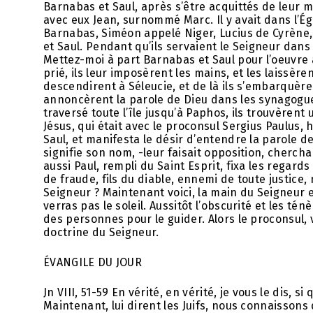
Barnabas et Saul, après s’être acquittés de leur
avec eux Jean, surnommé Marc. Il y avait dans l’Ég
Barnabas, Siméon appelé Niger, Lucius de Cyrène,
et Saul. Pendant qu’ils servaient le Seigneur dans le
Mettez-moi à part Barnabas et Saul pour l’oeuvre à 
prié, ils leur imposèrent les mains, et les laissère
descendirent à Séleucie, et de là ils s’embarquèren
annoncèrent la parole de Dieu dans les synagogues
traversé toute l’île jusqu’à Paphos, ils trouvèren
Jésus, qui était avec le proconsul Sergius Paulus,
Saul, et manifesta le désir d’entendre la parole de
signifie son nom, -leur faisait opposition, chercha
aussi Paul, rempli du Saint Esprit, fixa les regards
de fraude, fils du diable, ennemi de toute justice,
Seigneur ? Maintenant voici, la main du Seigneur e
verras pas le soleil. Aussitôt l’obscurité et les té
des personnes pour le guider. Alors le proconsul, v
doctrine du Seigneur.
ÉVANGILE DU JOUR
Jn VIII, 51-59 En vérité, en vérité, je vous le dis, 
Maintenant, lui dirent les Juifs, nous connaisson