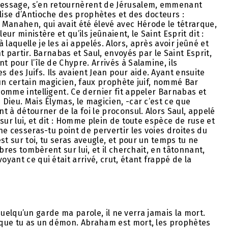
 message, s’en retournèrent de Jérusalem, emmenant
lise d’Antioche des prophètes et des docteurs :
 Manahen, qui avait été élevé avec Hérode le tétrarque,
ur ministère et qu’ils jeûnaient, le Saint Esprit dit :
laquelle je les ai appelés. Alors, après avoir jeûné et
nt partir. Barnabas et Saul, envoyés par le Saint Esprit,
t pour l’île de Chypre. Arrivés à Salamine, ils
 des Juifs. Ils avaient Jean pour aide. Ayant ensuite
t un certain magicien, faux prophète juif, nommé Bar
 homme intelligent. Ce dernier fit appeler Barnabas et
 Dieu. Mais Élymas, le magicien, -car c’est ce que
nt à détourner de la foi le proconsul. Alors Saul, appelé
 sur lui, et dit : Homme plein de toute espèce de ruse et
 ne cesseras-tu point de pervertir les voies droites du
st sur toi, tu seras aveugle, et pour un temps tu ne
nèbres tombèrent sur lui, et il cherchait, en tâtonnant,
oyant ce qui était arrivé, crut, étant frappé de la
si quelqu’un garde ma parole, il ne verra jamais la mort.
s que tu as un démon. Abraham est mort, les prophètes