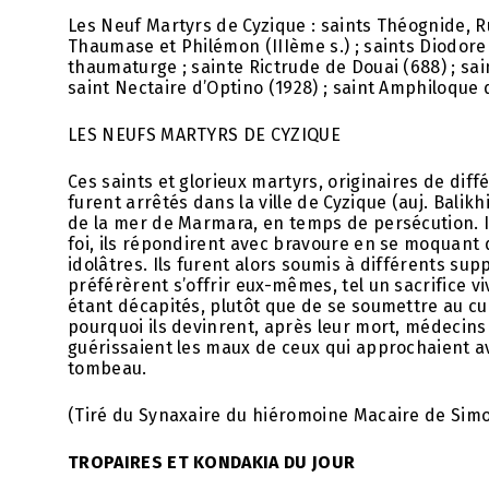
Les Neuf Martyrs de Cyzique : saints Théognide, 
Thaumase et Philémon (IIIème s.) ; saints Diodor
thaumaturge ; sainte Rictrude de Douai (688) ; sa
saint Nectaire d’Optino (1928) ; saint Amphiloque 
LES NEUFS MARTYRS DE CYZIQUE
Ces saints et glorieux martyrs, originaires de diff
furent arrêtés dans la ville de Cyzique (auj. Balikhi
de la mer de Marmara, en temps de persécution. I
foi, ils répondirent avec bravoure en se moquant 
idolâtres. Ils furent alors soumis à différents supp
préférèrent s’offrir eux-mêmes, tel un sacrifice vi
étant décapités, plutôt que de se soumettre au cul
pourquoi ils devinrent, après leur mort, médecins 
guérissaient les maux de ceux qui approchaient av
tombeau.
(Tiré du Synaxaire du hiéromoine Macaire de Sim
TROPAIRES ET KONDAKIA DU JOUR