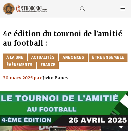
Aller
au
M
contenu
4e édition du tournoi de l’amitié
au football :
CATÉGORIES
À LA UNE
ACTUALITÉS
ANNONCES
ÊTRE ENSEMBLE
ÉVÈNEMENTS
FRANCE
30 mars 2025
par
Jivko Panev