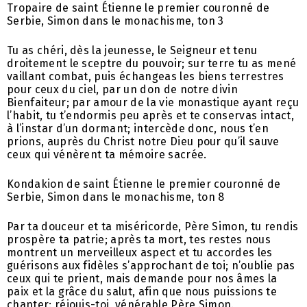
Tropaire de saint Étienne le premier couronné de
Serbie, Simon dans le monachisme, ton 3
Tu as chéri, dès la jeunesse, le Seigneur et tenu
droitement le sceptre du pouvoir; sur terre tu as mené
vaillant combat, puis échangeas les biens terrestres
pour ceux du ciel, par un don de notre divin
Bienfaiteur; par amour de la vie monastique ayant reçu
l’habit, tu t’endormis peu après et te conservas intact,
à l’instar d’un dormant; intercède donc, nous t’en
prions, auprès du Christ notre Dieu pour qu’il sauve
ceux qui vénèrent ta mémoire sacrée.
Kondakion de saint Étienne le premier couronné de
Serbie, Simon dans le monachisme, ton 8
Par ta douceur et ta miséricorde, Père Simon, tu rendis
prospère ta patrie; après ta mort, tes restes nous
montrent un merveilleux aspect et tu accordes les
guérisons aux fidèles s’approchant de toi; n’oublie pas
ceux qui te prient, mais demande pour nos âmes la
paix et la grâce du salut, afin que nous puissions te
chanter: réjouis-toi, vénérable Père Simon.