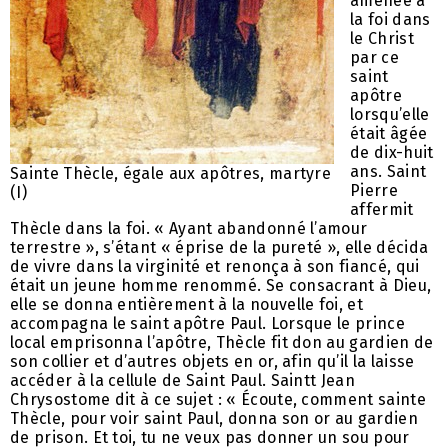
amenée à
la foi dans
le Christ
par ce
saint
apôtre
lorsqu’elle
était âgée
de dix-huit
ans. Saint
Sainte Thècle, égale aux apôtres, martyre
Pierre
(I)
affermit
Thècle dans la foi. « Ayant abandonné l’amour
terrestre », s’étant « éprise de la pureté », elle décida
de vivre dans la virginité et renonça à son fiancé, qui
était un jeune homme renommé. Se consacrant à Dieu,
elle se donna entièrement à la nouvelle foi, et
accompagna le saint apôtre Paul. Lorsque le prince
local emprisonna l’apôtre, Thècle fit don au gardien de
son collier et d’autres objets en or, afin qu’il la laisse
accéder à la cellule de Saint Paul. Saintt Jean
Chrysostome dit à ce sujet : « Écoute, comment sainte
Thècle, pour voir saint Paul, donna son or au gardien
de prison. Et toi, tu ne veux pas donner un sou pour