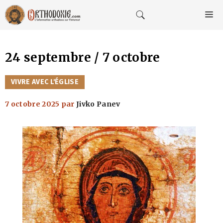
Aller
au
M
contenu
24 septembre / 7 octobre
CATÉGORIES
VIVRE AVEC L'ÉGLISE
7 octobre 2025
par
Jivko Panev