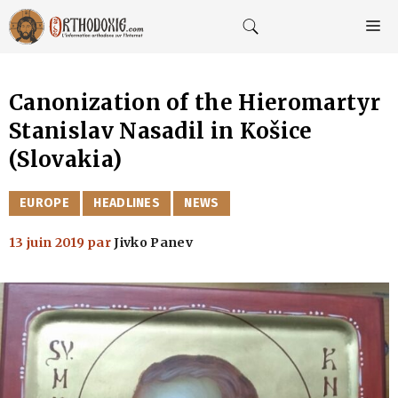
Aller
au
M
contenu
Canonization of the Hieromartyr
Stanislav Nasadil in Košice
(Slovakia)
CATÉGORIES
EUROPE
HEADLINES
NEWS
13 juin 2019
par
Jivko Panev