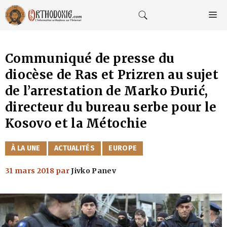
Aller
au
M
contenu
Communiqué de presse du
diocèse de Ras et Prizren au sujet
de l’arrestation de Marko Đurić,
directeur du bureau serbe pour le
Kosovo et la Métochie
CATÉGORIES
À LA UNE
ACTUALITÉS
EUROPE
31 mars 2018
par
Jivko Panev