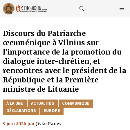
Aller
au
M
contenu
Discours du Patriarche
œcuménique à Vilnius sur
l’importance de la promotion du
dialogue inter-chrétien, et
rencontres avec le président de la
République et la Première
ministre de Lituanie
CATÉGORIES
À LA UNE
ACTUALITÉS
COMMUNIQUÉ
DÉCLARATIONS
EUROPE
9 juin 2026
par
Jivko Panev