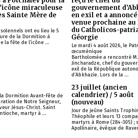
 à Potchaïev pour la
reçu le chef du
l’icône miraculeuse
gouvernement d’Ab
ès Sainte Mère de
en exil et a annoncé
venue prochaine au
du Catholicos-patri
solennels ont eu lieu le 5
Géorgie
aure de la Dormition à
e la fête de l’icône ...
Le mardi 4 août 2026, le Pat
œcuménique
Bartholomée a rencontré M.
Jincharadze, chef du gouve
exil de la République auto
d’Abkhazie. Lors de la ...
23 juillet (ancien
calendrier) / 5 août
la Dormition Avant-Fête de
(nouveau)
uration de Notre Seigneur,
veur Jésus-Christ. Saint
Jour de jeûne Saints Trophi
ntioche, martyr à ...
Théophile et leurs 13 comp
martyrs à Rome (284-305) ; 
Apollinaire, évêque de Raven