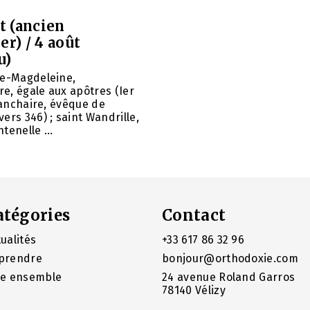
et (ancien
er) / 4 août
u)
ie-Magdeleine,
e, égale aux apôtres (Ier
 Panchaire, évêque de
ers 346) ; saint Wandrille,
tenelle ...
atégories
Contact
ualités
+33 617 86 32 96
prendre
bonjour@orthodoxie.com
re ensemble
24 avenue Roland Garros
78140 Vélizy