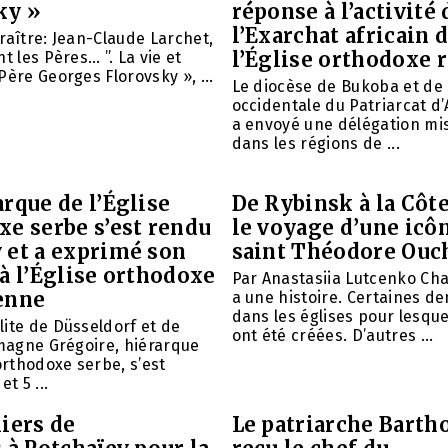
ky »
réponse à l’activité 
l’Exarchat africain 
raître: Jean-Claude Larchet,
l’Église orthodoxe 
t les Pères… ”. La vie et
Père Georges Florovsky », ...
Le diocèse de Bukoba et de
occidentale du Patriarcat d
a envoyé une délégation mi
dans les régions de ...
rque de l’Église
De Rybinsk à la Côte
xe serbe s’est rendu
le voyage d’une icô
 et a exprimé son
saint Théodore Ouc
à l’Église orthodoxe
Par Anastasiia Lutcenko Ch
enne
a une histoire. Certaines d
dans les églises pour lesque
ite de Düsseldorf et de
ont été créées. D’autres ...
emagne Grégoire, hiérarque
 orthodoxe serbe, s’est
et 5 ...
iers de
Le patriarche Barth