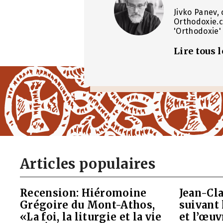
Jivko Panev, 
Orthodoxie.c
'Orthodoxie' 
Lire tous 
Articles populaires
Recension: Hiéromoine
Jean-Cla
Grégoire du Mont-Athos,
suivant 
«La foi, la liturgie et la vie
et l’œu