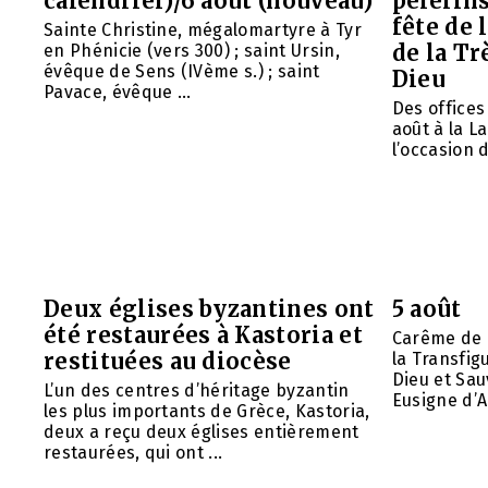
calendrier)/6 août (nouveau)
pèlerins
fête de 
Sainte Christine, mégalomartyre à Tyr
de la Tr
en Phénicie (vers 300) ; saint Ursin,
évêque de Sens (IVème s.) ; saint
Dieu
Pavace, évêque ...
Des offices 
août à la L
l’occasion d
Deux églises byzantines ont
5 août
été restaurées à Kastoria et
Carême de 
restituées au diocèse
la Transfig
Dieu et Sau
L’un des centres d’héritage byzantin
Eusigne d’A
les plus importants de Grèce, Kastoria,
deux a reçu deux églises entièrement
restaurées, qui ont ...