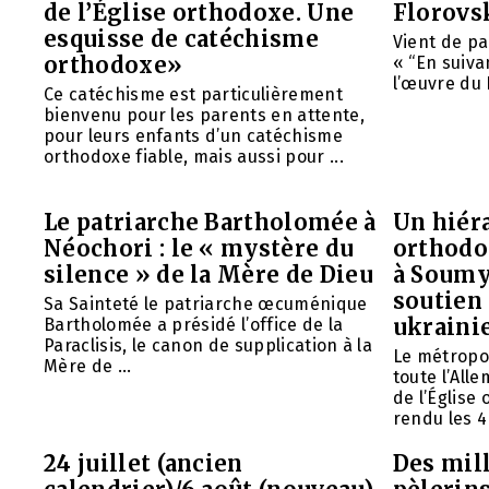
de l’Église orthodoxe. Une
Florovs
esquisse de catéchisme
Vient de pa
orthodoxe»
« “En suivan
l’œuvre du 
Ce catéchisme est particulièrement
bienvenu pour les parents en attente,
pour leurs enfants d’un catéchisme
orthodoxe fiable, mais aussi pour ...
Le patriarche Bartholomée à
Un hiéra
Néochori : le « mystère du
orthodo
silence » de la Mère de Dieu
à Soumy
soutien 
Sa Sainteté le patriarche œcuménique
ukraini
Bartholomée a présidé l’office de la
Paraclisis, le canon de supplication à la
Le métropol
Mère de ...
toute l’All
de l’Église
rendu les 4 
24 juillet (ancien
Des mill