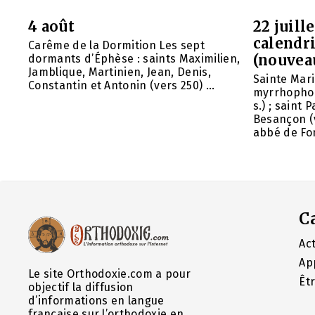
4 août
22 juill
calendri
Carême de la Dormition Les sept
(nouvea
dormants d’Éphèse : saints Maximilien,
Jamblique, Martinien, Jean, Denis,
Sainte Mar
Constantin et Antonin (vers 250) ...
myrrhophor
s.) ; saint
Besançon (v
abbé de Fon
C
Act
Ap
Le site Orthodoxie.com a pour
Êt
objectif la diffusion
d’informations en langue
française sur l’orthodoxie en