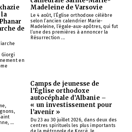
cathédrale Sainte-Marie-
khazie
Madeleine de Varsovie
 la
Le 4 août, l’Église orthodoxe célèbre
 Phanar
selon l’ancien calendrier Marie-
Madeleine, l’égale-aux-apôtres, qui fut
arche de
l’une des premières à annoncer la
Résurrection ...
riarche
 Giorgi
rnement en
nome
Camps de jeunesse de
l’Église orthodoxe
autocéphale d’Albanie –
« un investissement pour
me,
l’avenir »
agnons,
saint
Du 23 au 30 juillet 2026, dans deux des
ne, ...
centres spirituels les plus importants
de la métropole de Korçë, le ...