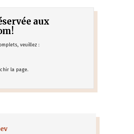
 réservée aux
om!
mplets, veuillez :
chir la page.
nev