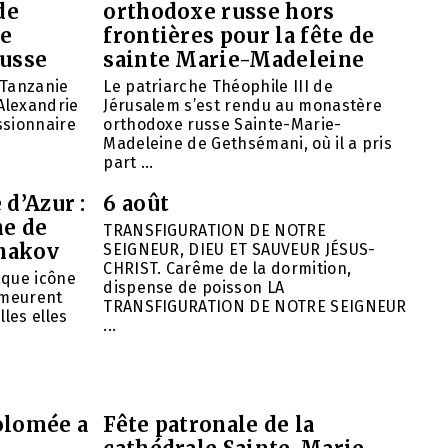
de
orthodoxe russe hors
de
frontières pour la fête de
russe
sainte Marie-Madeleine
 Tanzanie
Le patriarche Théophile III de
’Alexandrie
Jérusalem s’est rendu au monastère
ssionnaire
orthodoxe russe Sainte-Marie-
Madeleine de Gethsémani, où il a pris
part ...
 d’Azur :
6 août
ne de
TRANSFIGURATION DE NOTRE
hakov
SEIGNEUR, DIEU ET SAUVEUR JÉSUS-
CHRIST. Carême de la dormition,
aque icône
dispense de poisson LA
emeurent
TRANSFIGURATION DE NOTRE SEIGNEUR
lles elles
...
olomée a
Fête patronale de la