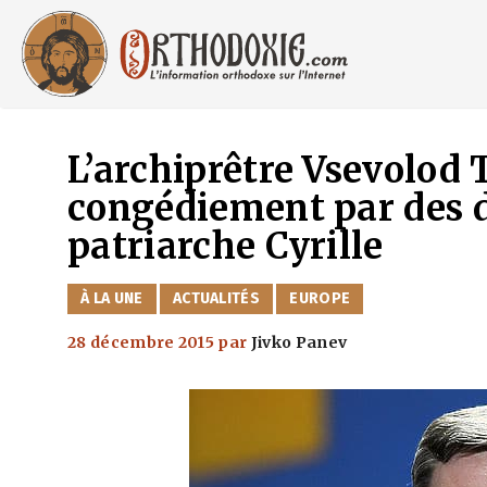
Aller
au
contenu
L’archiprêtre Vsevolod 
congédiement par des d
patriarche Cyrille
CATÉGORIES
À LA UNE
ACTUALITÉS
EUROPE
28 décembre 2015
par
Jivko Panev