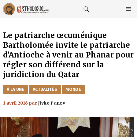
Aller
au
M
contenu
Le patriarche œcuménique
Bartholomée invite le patriarche
d’Antioche à venir au Phanar pour
régler son différend sur la
juridiction du Qatar
CATÉGORIES
À LA UNE
ACTUALITÉS
MONDE
1 avril 2016
par
Jivko Panev