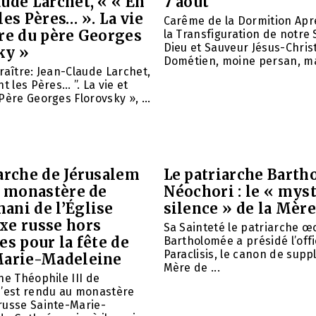
ude Larchet, « « En
7 août
les Pères… ». La vie
Carême de la Dormition Apr
vre du père Georges
la Transfiguration de notre 
Dieu et Sauveur Jésus-Christ
ky »
Dométien, moine persan, mar
raître: Jean-Claude Larchet,
t les Pères… ”. La vie et
Père Georges Florovsky », ...
arche de Jérusalem
Le patriarche Barth
e monastère de
Néochori : le « mys
ani de l’Église
silence » de la Mère
xe russe hors
Sa Sainteté le patriarche 
es pour la fête de
Bartholomée a présidé l’offi
Paraclisis, le canon de suppl
Marie-Madeleine
Mère de ...
he Théophile III de
s’est rendu au monastère
russe Sainte-Marie-