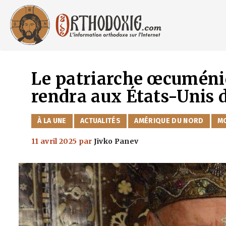
Aller
au
contenu
Le patriarche œcuméni
rendra aux États-Unis 
CATÉGORIES
À LA UNE
ACTUALITÉS
AMÉRIQUE DU NORD
M
11 avril 2025
par
Jivko Panev