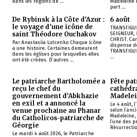
dans les régions de ...
Madeleine d
part ...
De Rybinsk à la Côte d’Azur :
6 août
le voyage d’une icône de
TRANSFIGU
saint Théodore Ouchakov
SEIGNEUR, 
CHRIST. Car
Par Anastasiia Lutcenko Chaque icône
dispense d
a une histoire. Certaines demeurent
TRANSFIGU
dans les églises pour lesquelles elles
...
ont été créées. D’autres ...
Le patriarche Bartholomée a
Fête pat
reçu le chef du
cathédr
gouvernement d’Abkhazie
Madelei
en exil et a annoncé la
Le 4 août, 
venue prochaine au Phanar
selon l’anc
Madeleine, 
du Catholicos-patriarche de
l’une des p
Géorgie
Résurrection
Le mardi 4 août 2026, le Patriarche