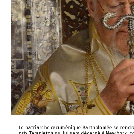
Le patriarche œcuménique Bartholomée se rendra 
prix Templeton qui lui sera décerné à New York, c