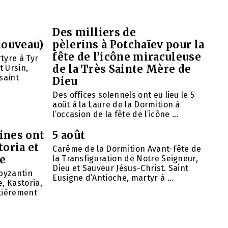
Des milliers de
nouveau)
pèlerins à Potchaïev pour la
fête de l’icône miraculeuse
tyre à Tyr
de la Très Sainte Mère de
t Ursin,
saint
Dieu
Des offices solennels ont eu lieu le 5
août à la Laure de la Dormition à
l’occasion de la fête de l’icône ...
ines ont
5 août
toria et
Carême de la Dormition Avant-Fête de
se
la Transfiguration de Notre Seigneur,
Dieu et Sauveur Jésus-Christ. Saint
 byzantin
Eusigne d’Antioche, martyr à ...
, Kastoria,
ntièrement