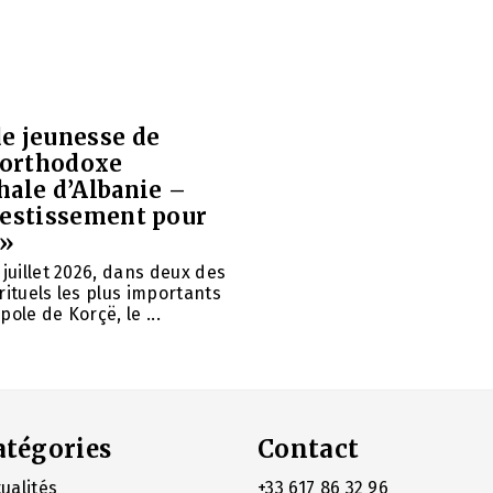
e jeunesse de
e orthodoxe
hale d’Albanie –
vestissement pour
 »
 juillet 2026, dans deux des
rituels les plus importants
ole de Korçë, le ...
atégories
Contact
ualités
+33 617 86 32 96