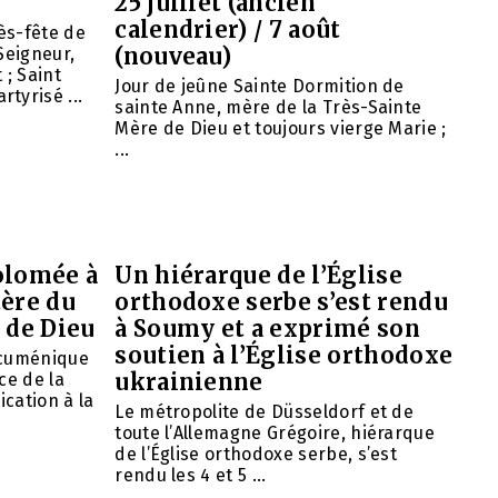
25 juillet (ancien
calendrier) / 7 août
ès-fête de
(nouveau)
Seigneur,
 ; Saint
Jour de jeûne Sainte Dormition de
tyrisé ...
sainte Anne, mère de la Très-Sainte
Mère de Dieu et toujours vierge Marie ;
...
olomée à
Un hiérarque de l’Église
tère du
orthodoxe serbe s’est rendu
 de Dieu
à Soumy et a exprimé son
soutien à l’Église orthodoxe
œcuménique
ukrainienne
ce de la
ication à la
Le métropolite de Düsseldorf et de
toute l’Allemagne Grégoire, hiérarque
de l’Église orthodoxe serbe, s’est
rendu les 4 et 5 ...