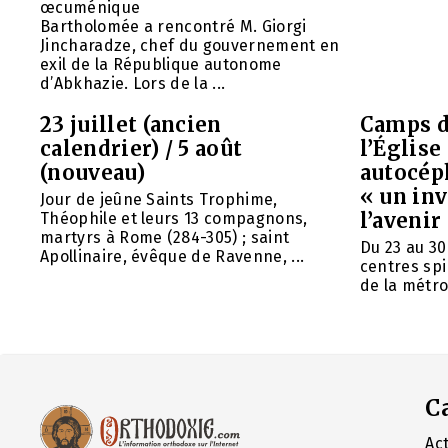
œcuménique
Bartholomée a rencontré M. Giorgi
Jincharadze, chef du gouvernement en
exil de la République autonome
d’Abkhazie. Lors de la ...
23 juillet (ancien
Camps d
calendrier) / 5 août
l’Églis
(nouveau)
autocép
« un in
Jour de jeûne Saints Trophime,
l’avenir
Théophile et leurs 13 compagnons,
martyrs à Rome (284-305) ; saint
Du 23 au 30
Apollinaire, évêque de Ravenne, ...
centres spi
de la métrop
C
Act