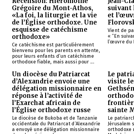
Recension: Hiéromoine
Jean-Cla
Grégoire du Mont-Athos,
suivant 
«La foi, la liturgie et la vie
et l’œu
de l’Église orthodoxe. Une
Florovs
esquisse de catéchisme
Vient de pa
orthodoxe»
« “En suivan
l’œuvre du 
Ce catéchisme est particulièrement
bienvenu pour les parents en attente,
pour leurs enfants d’un catéchisme
orthodoxe fiable, mais aussi pour ...
Un diocèse du Patriarcat
Le patri
d’Alexandrie envoie une
visite l
délégation missionnaire en
Gethsém
réponse à l’activité de
orthodo
l’Exarchat africain de
frontièr
l’Église orthodoxe russe
sainte 
Le diocèse de Bukoba et de Tanzanie
Le patriarc
occidentale du Patriarcat d’Alexandrie
Jérusalem 
a envoyé une délégation missionnaire
orthodoxe 