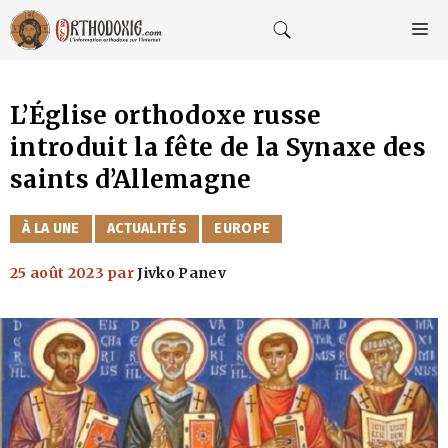
Aller
au
M
contenu
L’Église orthodoxe russe
introduit la fête de la Synaxe des
saints d’Allemagne
CATÉGORIES
À LA UNE
ACTUALITÉS
EUROPE
25 août 2023
par
Jivko Panev