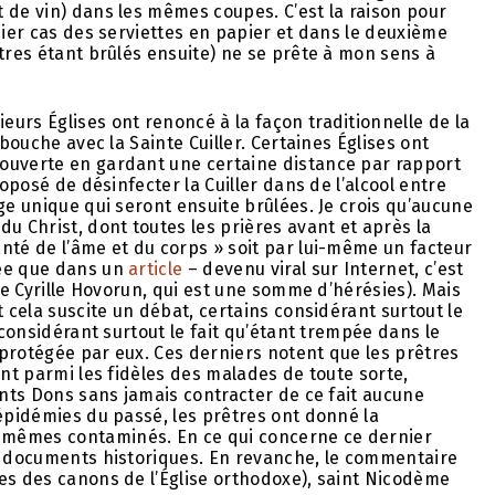
 de vin) dans les mêmes coupes. C’est la raison pour
mier cas des serviettes en papier et dans le deuxième
utres étant brûlés ensuite) ne se prête à mon sens à
urs Églises ont renoncé à la façon traditionnelle de la
 bouche avec la Sainte Cuiller. Certaines Églises ont
ouverte en gardant une certaine distance par rapport
roposé de désinfecter la Cuiller dans de l’alcool entre
ge unique qui seront ensuite brûlées. Je crois qu’aucune
u Christ, dont toutes les prières avant et après la
nté de l’âme et du corps » soit par lui-même un facteur
dée que dans un
article
– devenu viral sur Internet, c’est
ite Cyrille Hovorun, qui est une somme d’hérésies). Mais
t cela suscite un débat, certains considérant surtout le
 considérant surtout le fait qu’étant trempée dans le
t protégée par eux. Ces derniers notent que les prêtres
ent parmi les fidèles des malades de toute sorte,
ints Dons sans jamais contracter de ce fait aucune
 épidémies du passé, les prêtres ont donné la
-mêmes contaminés. En ce qui concerne ce dernier
de documents historiques. En revanche, le commentaire
es des canons de l’Église orthodoxe), saint Nicodème