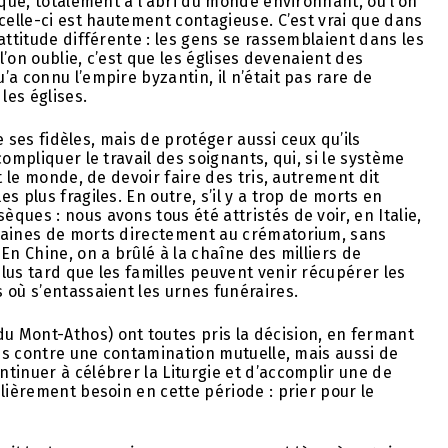
ique, totalement à l’abri du monde environnant, où l’on
celle-ci est hautement contagieuse. C’est vrai que dans
attitude différente : les gens se rassemblaient dans les
l’on oublie, c’est que les églises devenaient des
a connu l’empire byzantin, il n’était pas rare de
les églises.
de ses fidèles, mais de protéger aussi ceux qu’ils
ompliquer le travail des soignants, qui, si le système
t le monde, de devoir faire des tris, autrement dit
 plus fragiles. En outre, s’il y a trop de morts en
ues : nous avons tous été attristés de voir, en Italie,
izaines de morts directement au crématorium, sans
En Chine, on a brûlé à la chaîne des milliers de
lus tard que les familles peuvent venir récupérer les
 où s’entassaient les urnes funéraires.
 Mont-Athos) ont toutes pris la décision, en fermant
ins contre une contamination mutuelle, mais aussi de
tinuer à célébrer la Liturgie et d’accomplir une de
lièrement besoin en cette période : prier pour le