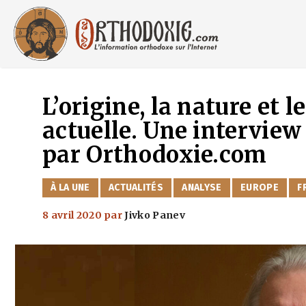
Aller
au
contenu
L’origine, la nature et 
actuelle. Une interview
par Orthodoxie.com
CATÉGORIES
À LA UNE
ACTUALITÉS
ANALYSE
EUROPE
F
8 avril 2020
par
Jivko Panev