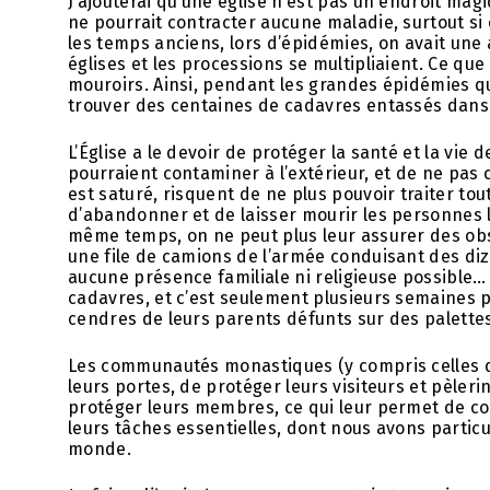
J’ajouterai qu’une église n’est pas un endroit mag
ne pourrait contracter aucune maladie, surtout si 
les temps anciens, lors d’épidémies, on avait une 
églises et les processions se multipliaient. Ce que 
mouroirs. Ainsi, pendant les grandes épidémies qu’
trouver des centaines de cadavres entassés dans 
L’Église a le devoir de protéger la santé et la vie 
pourraient contaminer à l’extérieur, et de ne pas c
est saturé, risquent de ne plus pouvoir traiter tou
d’abandonner et de laisser mourir les personnes les
même temps, on ne peut plus leur assurer des obsèq
une file de camions de l’armée conduisant des d
aucune présence familiale ni religieuse possible… 
cadavres, et c’est seulement plusieurs semaines p
cendres de leurs parents défunts sur des palettes
Les communautés monastiques (y compris celles du
leurs portes, de protéger leurs visiteurs et pèler
protéger leurs membres, ce qui leur permet de con
leurs tâches essentielles, dont nous avons particu
monde.