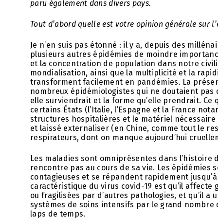
paru également dans divers pays.
Tout d’abord quelle est votre opinion générale sur 
Je n’en suis pas étonné : il y a, depuis des millén
plusieurs autres épidémies de moindre importance
et la concentration de population dans notre civili
mondialisation, ainsi que la multiplicité et la ra
transforment facilement en pandémies. La présen
nombreux épidémiologistes qui ne doutaient pas 
elle surviendrait et la forme qu’elle prendrait. C
certains États (l’Italie, l’Espagne et la France not
structures hospitalières et le matériel nécessaire 
et laissé externaliser (en Chine, comme tout le r
respirateurs, dont on manque aujourd’hui cruelle
Les maladies sont omniprésentes dans l’histoire d
rencontre pas au cours de sa vie. Les épidémies 
contagieuses et se répandent rapidement jusqu’à 
caractéristique du virus covid-19 est qu’il affec
ou fragilisées par d’autres pathologies, et qu’il 
systèmes de soins intensifs par le grand nombre
laps de temps.