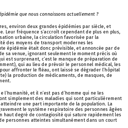
l’épidémie que nous connaissons actuellement ?
aires, environ deux grandes épidémies par siècle, et
. Leur fréquence s’accroît cependant de plus en plus,
sation urbaine, la circulation favorisée par la
pidité des moyens de transport modernes les
te épidémie était donc prévisible, et annoncée par de
de sa venue, ignorant seulement le moment précis où
e qui est surprenant, c’est le manque de préparation de
amment), qui au lieu de prévoir le personnel médical, les
pour affronter le fléau, ont laissé se dégrader l’hôpital
este) la production de médicaments, de masques, de
ment.
e l’humanité, et il n’est pas d’homme qui ne les
sont simplement des maladies qui sont particulièrement
atteindre une part importante de la population. La
te gravement le système respiratoire des personnes âgées
a un haut degré de contagiosité qui sature rapidement les
 de personnes atteintes simultanément dans un court