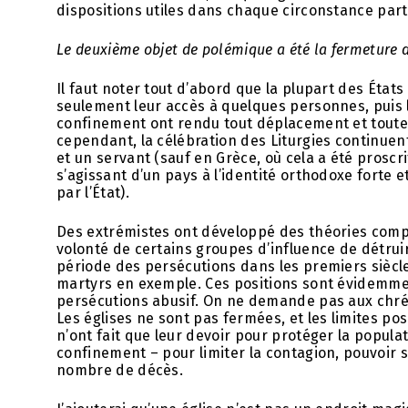
dispositions utiles dans chaque circonstance parti
Le deuxième objet de polémique a été la fermeture des
Il faut noter tout d’abord que la plupart des État
seulement leur accès à quelques personnes, puis le
confinement ont rendu tout déplacement et toute v
cependant, la célébration des Liturgies continuen
et un servant (sauf en Grèce, où cela a été prosc
s’agissant d’un pays à l’identité orthodoxe forte e
par l’État).
Des extrémistes ont développé des théories complo
volonté de certains groupes d’influence de détruire
période des persécutions dans les premiers siècles
martyrs en exemple. Ces positions sont évidemmen
persécutions abusif. On ne demande pas aux chréti
Les églises ne sont pas fermées, et les limites po
n’ont fait que leur devoir pour protéger la popul
confinement – pour limiter la contagion, pouvoir s
nombre de décès.