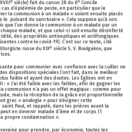
e
e
XVIII
siècle) fait du canon 28 du 6
Concile
cas d’épidémie de peste, en particulier que le
donner la communion à un malade « soient ensuite placés
ns le puisard du sanctuaire ». Cela suppose qu’à son
mis que l’on donne la communion à un malade par un
r chaque malade, et que celui-ci soit ensuite désinfecté
acidité, des propriétés antiseptiques et antifongiques
isantes contre le covid-19). C’est sur ce texte, cité
e
iturgiste russe du XIX
siècle S. V. Boulgakov, que
rises.
fisante pour communier avec confiance avec la cuiller ne
des dispositions spéciales l’ont fait, dans le meilleur
plus faible et ayant des doutes. Les Églises ont en
 : « J’ai été faible avec les faibles, afin de gagner les
que la communion n’a pas un effet magique : comme pour
tude, mais la réception de la grâce est proportionnelle
 mot grec « analogia » pour désigner cette
 saint Paul, et rappelé, dans les prières avant la
peut en devenir malade d’âme et de corps (1
 sa propre condamnation ».
ouveraine pour prendre, par économie, toutes les