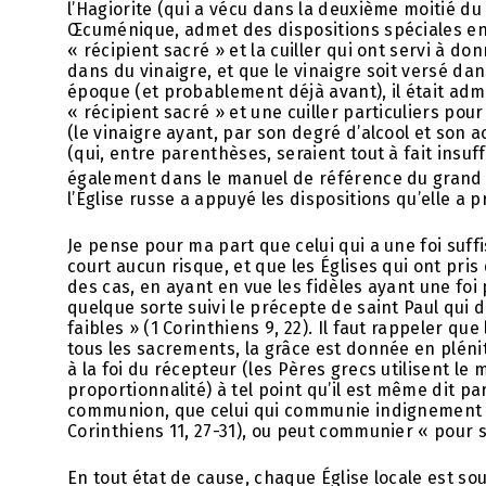
l’Hagiorite (qui a vécu dans la deuxième moitié du 
Œcuménique, admet des dispositions spéciales en 
« récipient sacré » et la cuiller qui ont servi à 
dans du vinaigre, et que le vinaigre soit versé da
époque (et probablement déjà avant), il était ad
« récipient sacré » et une cuiller particuliers pou
(le vinaigre ayant, par son degré d’alcool et son 
(qui, entre parenthèses, seraient tout à fait insuff
également dans le manuel de référence du grand l
l’Église russe a appuyé les dispositions qu’elle a p
Je pense pour ma part que celui qui a une foi suf
court aucun risque, et que les Églises qui ont pris 
des cas, en ayant en vue les fidèles ayant une foi 
quelque sorte suivi le précepte de saint Paul qui dit
faibles » (1 Corinthiens 9, 22). Il faut rappeler 
tous les sacrements, la grâce est donnée en pléni
à la foi du récepteur (les Pères grecs utilisent le
proportionnalité) à tel point qu’il est même dit par
communion, que celui qui communie indignement 
Corinthiens 11, 27-31), ou peut communier « pour
En tout état de cause, chaque Église locale est s