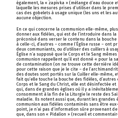
également, la « zapivka » (mélange d’eau douce et
laquelle les mesures prises d’utiliser dans le pre
cas des gobelets à usage unique (les uns et les a
aucune objection.
En ce qui concerne la communion elle-même, plusie
donner aux fidèles, qui est de l’introduire dans la
préconisé dans verser le contenu dans la bouche 
à celle-ci, d’autres – comme l’Église russe – ont p
deux communiants, ou d’utiliser des cuillers à usa
Église n’a supposé que le Corps et le Sang mêmes d
communion rappellent qu’il est donné « pour la sa
de contamination (on ne trouve cette dernière i
pour cette raison que je le cite – de l’archimandr
des doutes sont portés sur la Cuiller elle-même, e
fait qu’elle touche la bouche des fidèles, d’autres
Corps et le Sang du Christ, elle est désinfectée e
qui, dans de grandes églises où il y a inévitablem
consomment à la fin de la Liturgie le reste des Sa
maladie. Ils notent aussi que, durant les grandes
communion aux fidèles contaminés sans être eux
point, je n’ai pas d’information sûre provenant 
que, dans son « Pidalion » (recueil et commentair