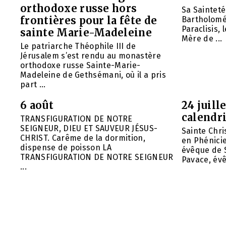
orthodoxe russe hors
Sa Saintet
frontières pour la fête de
Bartholomée
Paraclisis, 
sainte Marie-Madeleine
Mère de ...
Le patriarche Théophile III de
Jérusalem s’est rendu au monastère
orthodoxe russe Sainte-Marie-
Madeleine de Gethsémani, où il a pris
part ...
6 août
24 juill
calendri
TRANSFIGURATION DE NOTRE
SEIGNEUR, DIEU ET SAUVEUR JÉSUS-
Sainte Chri
CHRIST. Carême de la dormition,
en Phénicie 
dispense de poisson LA
évêque de S
TRANSFIGURATION DE NOTRE SEIGNEUR
Pavace, évê
...