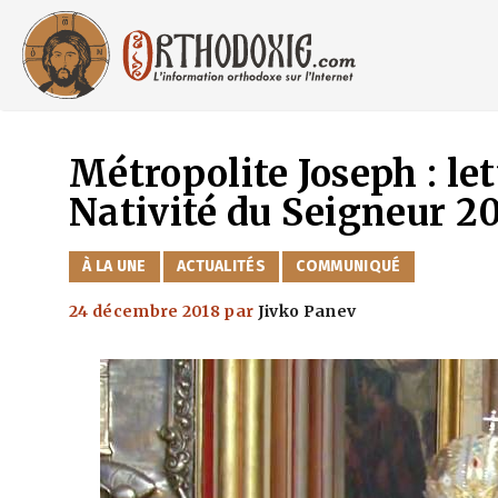
Aller
au
contenu
Métropolite Joseph : let
Nativité du Seigneur 2
CATÉGORIES
À LA UNE
ACTUALITÉS
COMMUNIQUÉ
24 décembre 2018
par
Jivko Panev