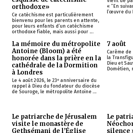
Vient de pa
orthodoxe»
« “En suivan
l’œuvre du 
Ce catéchisme est particulièrement
bienvenu pour les parents en attente,
pour leurs enfants d’un catéchisme
orthodoxe fiable, mais aussi pour ...
La mémoire du métropolite
7 août
Antoine (Bloom) a été
Carême de 
honorée dans la prière en la
la Transfig
Dieu et Sau
cathédrale de la Dormition
Dométien, m
à Londres
Le 4 août 2026, le 23ᵉ anniversaire du
rappel à Dieu du fondateur du diocèse
de Souroge, le métropolite Antoine ...
Le patriarche de Jérusalem
Le patr
visite le monastère de
Néochori
Gethsémani de l’Église
silence 