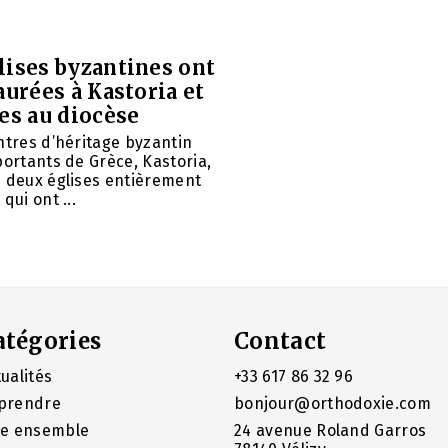
lises byzantines ont
aurées à Kastoria et
es au diocèse
ntres d’héritage byzantin
portants de Grèce, Kastoria,
u deux églises entièrement
qui ont ...
atégories
Contact
ualités
+33 617 86 32 96
prendre
bonjour@orthodoxie.com
re ensemble
24 avenue Roland Garros