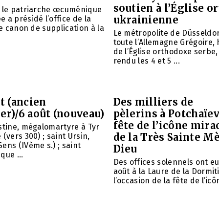
soutien à l’Église 
é le patriarche œcuménique
ukrainienne
 a présidé l’office de la
le canon de supplication à la
Le métropolite de Düsseldor
toute l’Allemagne Grégoire,
de l’Église orthodoxe serbe,
rendu les 4 et 5 ...
et (ancien
Des milliers de
er)/6 août (nouveau)
pèlerins à Potchaïev
fête de l’icône mira
stine, mégalomartyre à Tyr
de la Très Sainte M
(vers 300) ; saint Ursin,
ens (IVème s.) ; saint
Dieu
que ...
Des offices solennels ont eu 
août à la Laure de la Dormit
l’occasion de la fête de l’icôn