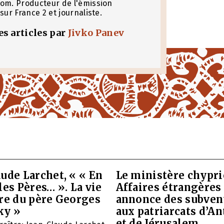
om. Producteur de l'émission
sur France 2 et journaliste.
les articles par
Jivko Panev
ude Larchet, « « En
Le ministère chypri
les Pères… ». La vie
Affaires étrangères
vre du père Georges
annonce des subven
ky »
aux patriarcats d’A
et de Jérusalem