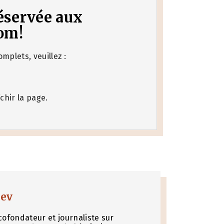
 réservée aux
om!
mplets, veuillez :
chir la page.
nev
cofondateur et journaliste sur