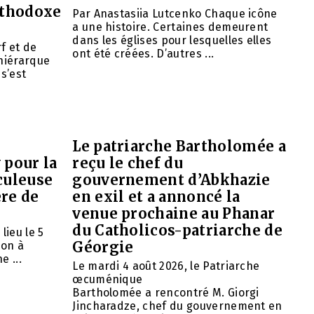
orthodoxe
Par Anastasiia Lutcenko Chaque icône
a une histoire. Certaines demeurent
dans les églises pour lesquelles elles
f et de
ont été créées. D’autres ...
 hiérarque
 s’est
Le patriarche Bartholomée a
 pour la
reçu le chef du
culeuse
gouvernement d’Abkhazie
ère de
en exil et a annoncé la
venue prochaine au Phanar
du Catholicos-patriarche de
lieu le 5
Géorgie
ion à
e ...
Le mardi 4 août 2026, le Patriarche
œcuménique
Bartholomée a rencontré M. Giorgi
Jincharadze, chef du gouvernement en