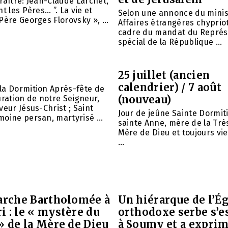
raître: Jean-Claude Larchet,
t les Pères… ”. La vie et
Selon une annonce du minis
Père Georges Florovsky », ...
Affaires étrangères chypriot
cadre du mandat du Représ
spécial de la République ...
25 juillet (ancien
calendrier) / 7 août
la Dormition Après-fête de
(nouveau)
uration de notre Seigneur,
veur Jésus-Christ ; Saint
Jour de jeûne Sainte Dormit
oine persan, martyrisé ...
sainte Anne, mère de la Trè
Mère de Dieu et toujours vie
...
iarche Bartholomée à
Un hiérarque de l’Ég
 : le « mystère du
orthodoxe serbe s’e
» de la Mère de Dieu
à Soumy et a expri