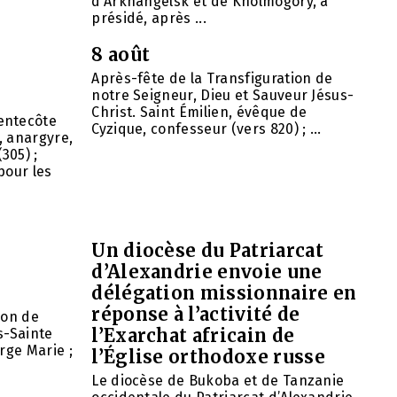
d’Arkhangelsk et de Kholmogory, a
présidé, après ...
8 août
Après-fête de la Transfiguration de
notre Seigneur, Dieu et Sauveur Jésus-
Christ. Saint Émilien, évêque de
entecôte
Cyzique, confesseur (vers 820) ; ...
, anargyre,
305) ;
pour les
Un diocèse du Patriarcat
d’Alexandrie envoie une
délégation missionnaire en
réponse à l’activité de
ion de
l’Exarchat africain de
s-Sainte
rge Marie ;
l’Église orthodoxe russe
Le diocèse de Bukoba et de Tanzanie