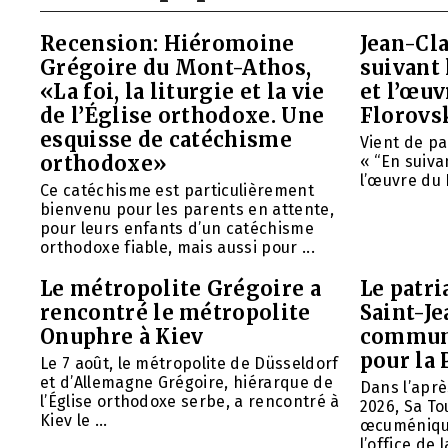
Recension: Hiéromoine
Jean-Cla
Grégoire du Mont-Athos,
suivant 
«La foi, la liturgie et la vie
et l’œu
de l’Église orthodoxe. Une
Florovs
esquisse de catéchisme
Vient de pa
orthodoxe»
« “En suivan
l’œuvre du 
Ce catéchisme est particulièrement
bienvenu pour les parents en attente,
pour leurs enfants d’un catéchisme
orthodoxe fiable, mais aussi pour ...
Le métropolite Grégoire a
Le patri
rencontré le métropolite
Saint-Je
Onuphre à Kiev
commun
pour la 
Le 7 août, le métropolite de Düsseldorf
et d’Allemagne Grégoire, hiérarque de
Dans l’aprè
l’Église orthodoxe serbe, a rencontré à
2026, Sa To
Kiev le ...
œcuménique
l’office de l