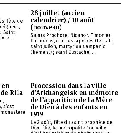
28 juillet (ancien
calendrier) / 10 août
ès-fête de
(nouveau)
Seigneur,
. Saint
Saints Prochore, Nicanor, Timon et
xte ...
Parménas, diacres, apôtres (Ier s.) ;
saint Julien, martyr en Campanie
(Iième s.) ; saint Eustache, ...
 en
Procession dans la ville
 de Rila
d’Arkhangelsk en mémoire
de l’apparition de la Mère
n,
de Dieu à des enfants en
 s’est
u monastère
1919
Le 2 août, fête du saint prophète de
Dieu Élie, le métropolite Corneille