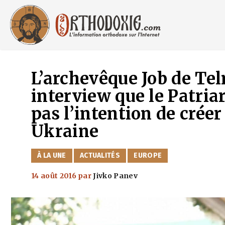
Aller
au
contenu
L’archevêque Job de Te
interview que le Patria
pas l’intention de crée
Ukraine
CATÉGORIES
À LA UNE
ACTUALITÉS
EUROPE
14 août 2016
par
Jivko Panev