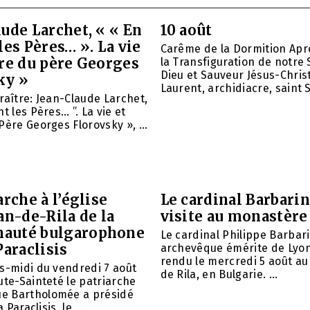
ude Larchet, « « En
10 août
les Pères… ». La vie
Carême de la Dormition Apr
vre du père Georges
la Transfiguration de notre 
Dieu et Sauveur Jésus-Christ
ky »
Laurent, archidiacre, saint Si
raître: Jean-Claude Larchet,
t les Pères… ”. La vie et
Père Georges Florovsky », ...
arche à l’église
Le cardinal Barbarin
an-de-Rila de la
visite au monastère
auté bulgarophone
Le cardinal Philippe Barbari
Paraclisis
archevêque émérite de Lyon,
rendu le mercredi 5 août a
s-midi du vendredi 7 août
de Rila, en Bulgarie. ...
ute-Sainteté le patriarche
 Bartholomée a présidé
a Paraclisis, le ...