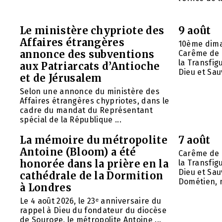
Le ministère chypriote des
9 août
Affaires étrangères
10ème dima
annonce des subventions
Carême de 
la Transfig
aux Patriarcats d’Antioche
Dieu et Sauv
et de Jérusalem
Selon une annonce du ministère des
Affaires étrangères chypriotes, dans le
cadre du mandat du Représentant
spécial de la République ...
La mémoire du métropolite
7 août
Antoine (Bloom) a été
Carême de 
honorée dans la prière en la
la Transfig
Dieu et Sau
cathédrale de la Dormition
Dométien, m
à Londres
Le 4 août 2026, le 23ᵉ anniversaire du
rappel à Dieu du fondateur du diocèse
de Souroge, le métropolite Antoine ...