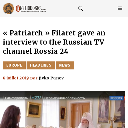
Aller
au
M
contenu
« Patriarch » Filaret gave an
interview to the Russian TV
channel Rossia 24
CATÉGORIES
EUROPE
HEADLINES
NEWS
8 juillet 2019
par
Jivko Panev