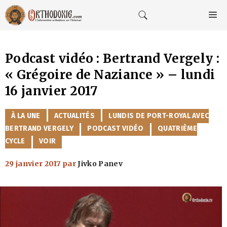
Aller
au
M
contenu
Podcast vidéo : Bertrand Vergely :
« Grégoire de Naziance » – lundi
16 janvier 2017
CATÉGORIES
À LA UNE
ACTUALITÉS
LUNDIS DE PORT-ROYAL AVEC
BERTRAND VERGELY
PODCAST VIDÉO
QUATRIÈME
CYCLE
VOIR
29 janvier 2017
par
Jivko Panev