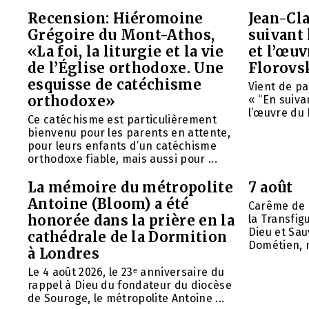
Recension: Hiéromoine
Jean-Cla
Grégoire du Mont-Athos,
suivant 
«La foi, la liturgie et la vie
et l’œu
de l’Église orthodoxe. Une
Florovs
esquisse de catéchisme
Vient de pa
orthodoxe»
« “En suivan
l’œuvre du 
Ce catéchisme est particulièrement
bienvenu pour les parents en attente,
pour leurs enfants d’un catéchisme
orthodoxe fiable, mais aussi pour ...
La mémoire du métropolite
7 août
Antoine (Bloom) a été
Carême de 
honorée dans la prière en la
la Transfig
Dieu et Sau
cathédrale de la Dormition
Dométien, m
à Londres
Le 4 août 2026, le 23ᵉ anniversaire du
rappel à Dieu du fondateur du diocèse
de Souroge, le métropolite Antoine ...