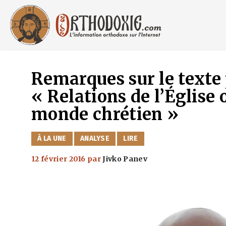
Aller
au
contenu
Remarques sur le texte 
« Relations de l’Église 
monde chrétien »
CATÉGORIES
À LA UNE
ANALYSE
LIRE
12 février 2016
par
Jivko Panev