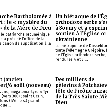
iarche Bartholomée à
Un hiérarque de l’Ég
 : le « mystère du
orthodoxe serbe s’e
» de la Mère de Dieu
à Soumy et a expri
soutien à l’Église 
é le patriarche œcuménique
ukrainienne
 a présidé l’office de la
le canon de supplication à la
Le métropolite de Düsseldor
toute l’Allemagne Grégoire,
de l’Église orthodoxe serbe,
rendu les 4 et 5 ...
et (ancien
Des milliers de
er)/6 août (nouveau)
pèlerins à Potchaïev
fête de l’icône mira
stine, mégalomartyre à Tyr
de la Très Sainte M
(vers 300) ; saint Ursin,
ens (IVème s.) ; saint
Dieu
que ...