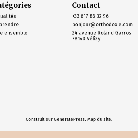
atégories
Contact
ualités
+33 617 86 32 96
prendre
bonjour@orthodoxie.com
re ensemble
24 avenue Roland Garros
78140 Vélizy
Construit sur
GeneratePress
.
Map du site
.