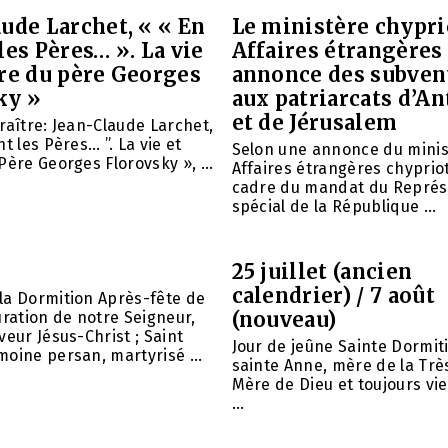
ude Larchet, « « En
Le ministère chypri
les Pères… ». La vie
Affaires étrangères
vre du père Georges
annonce des subven
ky »
aux patriarcats d’A
et de Jérusalem
raître: Jean-Claude Larchet,
t les Pères… ”. La vie et
Selon une annonce du minis
Père Georges Florovsky », ...
Affaires étrangères chypriot
cadre du mandat du Représ
spécial de la République ...
25 juillet (ancien
calendrier) / 7 août
la Dormition Après-fête de
(nouveau)
uration de notre Seigneur,
veur Jésus-Christ ; Saint
Jour de jeûne Sainte Dormit
oine persan, martyrisé ...
sainte Anne, mère de la Trè
Mère de Dieu et toujours vie
...