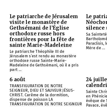
Le patriarche de Jérusalem
Le patr
visite le monastère de
Néochori
Gethsémani de l’Église
silence 
orthodoxe russe hors
Sa Saintet
frontières pour la fête de
Bartholomée
Paraclisis, 
sainte Marie-Madeleine
Mère de ...
Le patriarche Théophile III de
Jérusalem s’est rendu au monastère
orthodoxe russe Sainte-Marie-
Madeleine de Gethsémani, où il a pris
part ...
6 août
24 juill
calendri
TRANSFIGURATION DE NOTRE
SEIGNEUR, DIEU ET SAUVEUR JÉSUS-
Sainte Chri
CHRIST. Carême de la dormition,
en Phénicie 
dispense de poisson LA
évêque de S
TRANSFIGURATION DE NOTRE SEIGNEUR
Pavace, évê