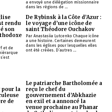
a envoyé une délégation missionnaire
dans les régions de ...
lise
De Rybinsk à la Côte d’Azur :
st rendu
le voyage d’une icône de
mé son
saint Théodore Ouchakov
orthodoxe
Par Anastasiia Lutcenko Chaque icône
a une histoire. Certaines demeurent
dans les églises pour lesquelles elles
f et de
ont été créées. D’autres ...
 hiérarque
 s’est
Le patriarche Bartholomée a
 pour la
reçu le chef du
culeuse
gouvernement d’Abkhazie
ère de
en exil et a annoncé la
venue prochaine au Phanar