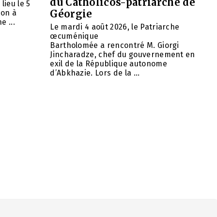
du Catholicos-patriarche de
lieu le 5
Géorgie
ion à
e ...
Le mardi 4 août 2026, le Patriarche
œcuménique
Bartholomée a rencontré M. Giorgi
Jincharadze, chef du gouvernement en
exil de la République autonome
d’Abkhazie. Lors de la ...