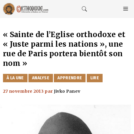
Aller
au
M
contenu
« Sainte de l’Eglise orthodoxe et
« Juste parmi les nations », une
rue de Paris portera bientôt son
nom »
CATÉGORIES
À LA UNE
ANALYSE
APPRENDRE
LIRE
27 novembre 2013
par
Jivko Panev