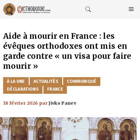
Aller
au
M
contenu
Aide à mourir en France : les
évêques orthodoxes ont mis en
garde contre « un visa pour faire
mourir »
CATÉGORIES
À LA UNE
ACTUALITÉS
COMMUNIQUÉ
DÉCLARATIONS
FRANCE
18 février 2026
par
Jivko Panev