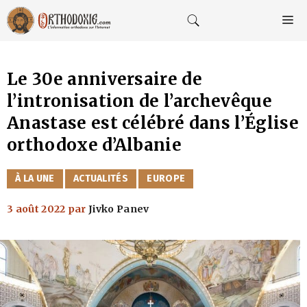
Aller
au
M
contenu
Le 30e anniversaire de
l’intronisation de l’archevêque
Anastase est célébré dans l’Église
orthodoxe d’Albanie
CATÉGORIES
À LA UNE
ACTUALITÉS
EUROPE
3 août 2022
par
Jivko Panev