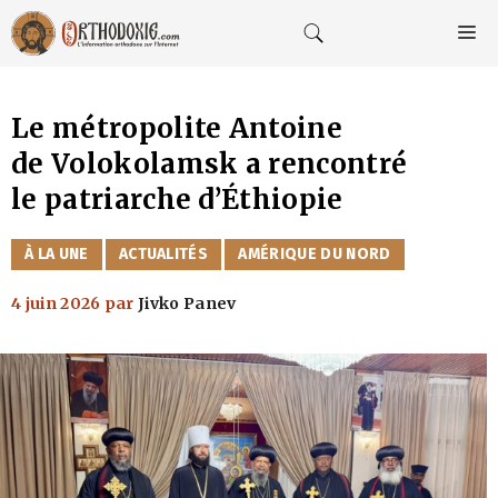
Aller
au
M
contenu
Le métropolite Antoine
de Volokolamsk a rencontré
le patriarche d’Éthiopie
CATÉGORIES
À LA UNE
ACTUALITÉS
AMÉRIQUE DU NORD
4 juin 2026
par
Jivko Panev