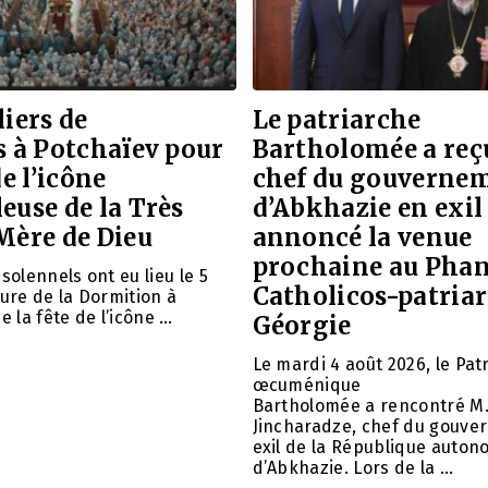
liers de
Le patriarche
s à Potchaïev pour
Bartholomée a reçu
de l’icône
chef du gouverne
euse de la Très
d’Abkhazie en exil 
Mère de Dieu
annoncé la venue
prochaine au Phan
solennels ont eu lieu le 5
Catholicos-patria
aure de la Dormition à
e la fête de l’icône …
Géorgie
Le mardi 4 août 2026, le Pat
œcuménique
Bartholomée a rencontré M.
Jincharadze, chef du gouve
exil de la République auto
d’Abkhazie. Lors de la …