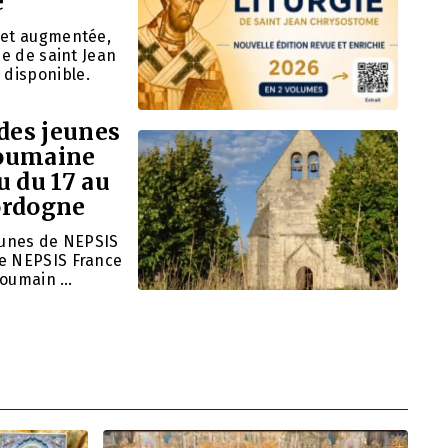
e
e et augmentée,
ie de saint Jean
disponible.
 des jeunes
roumaine
u du 17 au
ordogne
jeunes de NEPSIS
de NEPSIS France
Roumain …