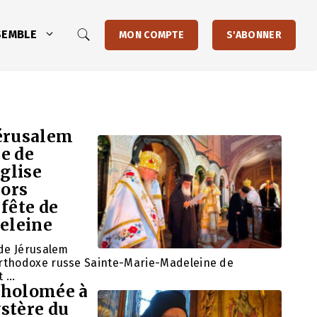
SEMBLE
MON COMPTE
S'ABONNER
Jérusalem
re de
glise
hors
 fête de
eleine
 de Jérusalem
orthodoxe russe Sainte-Marie-Madeleine de
t …
tholomée à
ystère du