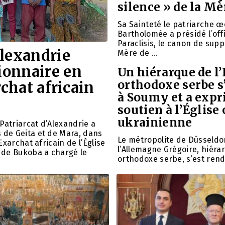
silence » de la Mè
Sa Sainteté le patriarche
Bartholomée a présidé l’offi
Paraclisis, le canon de suppl
Alexandrie
Mère de …
ionnaire en
Un hiérarque de l’
orthodoxe serbe s
rchat africain
à Soumy et a exp
soutien à l’Église
ukrainienne
Patriarcat d’Alexandrie a
 de Geita et de Mara, dans
Le métropolite de Düsseldor
Exarchat africain de l’Église
l’Allemagne Grégoire, hiérar
 de Bukoba a chargé le
orthodoxe serbe, s’est rendu