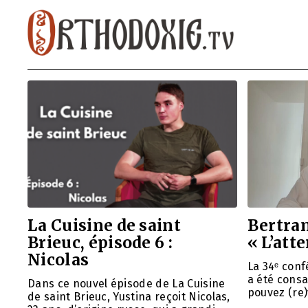
La Cuisine de saint
Bertran
Brieuc, épisode 6 :
« L’att
Nicolas
La 34ᵉ con
a été consa
Dans ce nouvel épisode de La Cuisine
pouvez (re)
de saint Brieuc, Yustina reçoit Nicolas,