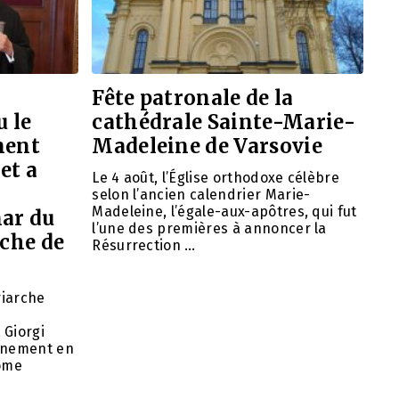
Fête patronale de la
 le
cathédrale Sainte-Marie-
ment
Madeleine de Varsovie
et a
Le 4 août, l’Église orthodoxe célèbre
selon l’ancien calendrier Marie-
Madeleine, l’égale-aux-apôtres, qui fut
ar du
l’une des premières à annoncer la
rche de
Résurrection …
riarche
 Giorgi
rnement en
nome