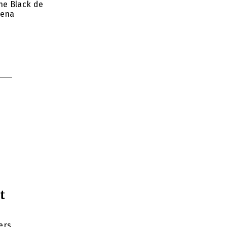
the Black de
lena
t
ers