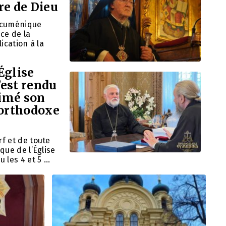
re de Dieu
 œcuménique
ce de la
ication à la
Église
’est rendu
rimé son
 orthodoxe
f et de toute
que de l’Église
 les 4 et 5 …