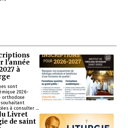
criptions
r l’année
2027 à
erge
ues sont
démique 2026-
ie orthodoxe
 souhaitant
itées à consulter …
du Livret
gie de saint