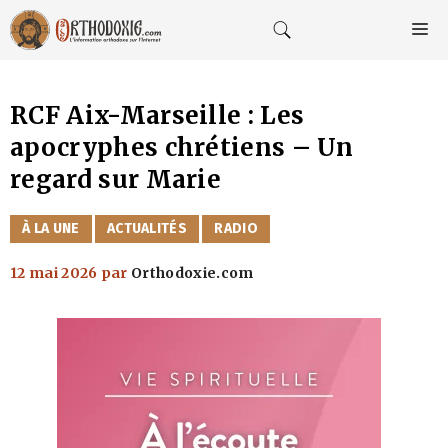
Aller
au
M
contenu
RCF Aix-Marseille : Les
apocryphes chrétiens – Un
regard sur Marie
CATÉGORIES
À LA UNE
ACTUALITÉS
RADIO
12 mai 2026
par
Orthodoxie.com