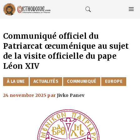
Aller
au
M
contenu
Communiqué officiel du
Patriarcat œcuménique au sujet
de la visite officielle du pape
Léon XIV
CATÉGORIES
À LA UNE
ACTUALITÉS
COMMUNIQUÉ
EUROPE
24 novembre 2025
par
Jivko Panev